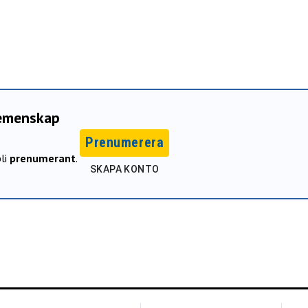
gemenskap
Prenumerera
li
prenumerant
.
SKAPA KONTO