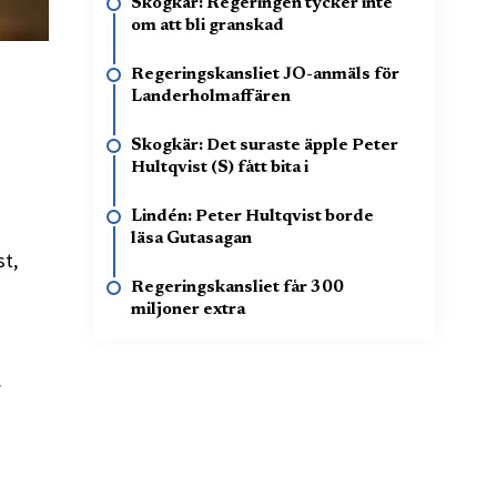
Skogkär: Regeringen tycker inte
om att bli granskad
Regeringskansliet JO-anmäls för
Landerholmaffären
Skogkär: Det suraste äpple Peter
Hultqvist (S) fått bita i
Lindén: Peter Hultqvist borde
läsa Gutasagan
st,
Regeringskansliet får 300
miljoner extra
.