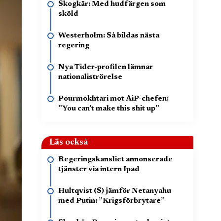
Skogkär: Med hudfärgen som
sköld
Westerholm: Så bildas nästa
regering
Nya Tider-profilen lämnar
nationaliströrelse
Pourmokhtari mot AiP-chefen:
”You can’t make this shit up”
Läs också
Regeringskansliet annonserade
tjänster via intern Ipad
Hultqvist (S) jämför Netanyahu
med Putin: ”Krigsförbrytare”