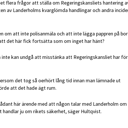
det flera frågor att ställa om Regeringskansliets hantering a
kten av Landerholms kvarglömda handlingar och andra incide
en om att inte polisanmäla och att inte lägga pappren på bo
 att det här fick fortsätta som om inget har hänt?
n inte kan undgå att misstänka att Regeringskansliet har fö
ftersom det tog så oerhört lång tid innan man lämnade ut
förde att det hade ägt rum.
t sådant här ärende med att någon talar med Landerholm om 
et handlar ju om rikets säkerhet, säger Hultqvist.