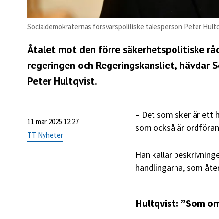
Socialdemokraternas försvarspolitiske talesperson Peter Hultq
Åtalet mot den förre säkerhetspolitiske rå
regeringen och Regeringskansliet, hävdar S
Peter Hultqvist.
– Det som sker är ett h
11 mar 2025 12:27
som också är ordförand
TT Nyheter
Han kallar beskrivnin
handlingarna, som åter
Hultqvist: ”Som om