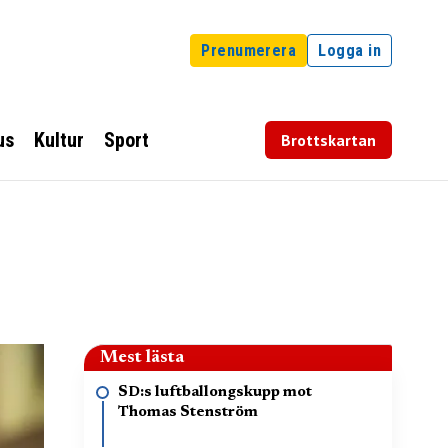
Prenumerera
Logga in
us
Kultur
Sport
Brottskartan
Mest lästa
SD:s luftballongskupp mot
Thomas Stenström