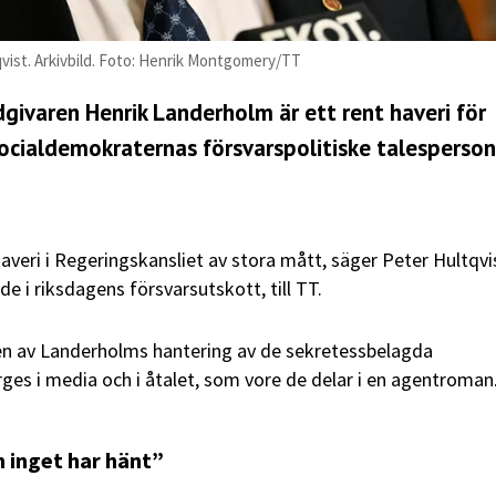
vist. Arkivbild. Foto: Henrik Montgomery/TT
dgivaren Henrik Landerholm är ett rent haveri för
ocialdemokraternas försvarspolitiske talesperson
averi i Regeringskansliet av stora mått, säger Peter Hultqvi
e i riksdagens försvarsutskott, till TT.
gen av Landerholms hantering av de sekretessbelagda
ges i media och i åtalet, som vore de delar i en agentroman
 inget har hänt”