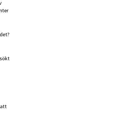
v
nter
rdet?
rsökt
att