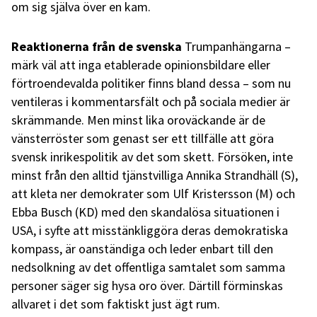
om sig själva över en kam.
Reaktionerna från de svenska
Trumpanhängarna –
märk väl att inga etablerade opinionsbildare eller
förtroendevalda politiker finns bland dessa – som nu
ventileras i kommentarsfält och på sociala medier är
skrämmande. Men minst lika oroväckande är de
vänsterröster som genast ser ett tillfälle att göra
svensk inrikespolitik av det som skett. Försöken, inte
minst från den alltid tjänstvilliga Annika Strandhäll (S),
att kleta ner demokrater som Ulf Kristersson (M) och
Ebba Busch (KD) med den skandalösa situationen i
USA, i syfte att misstänkliggöra deras demokratiska
kompass, är oanständiga och leder enbart till den
nedsolkning av det offentliga samtalet som samma
personer säger sig hysa oro över. Därtill förminskas
allvaret i det som faktiskt just ägt rum.