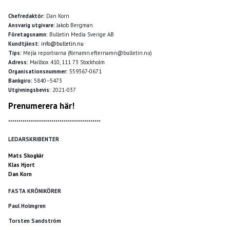
Chefredaktör:
Dan Korn
Ansvarig utgivare:
Jakob Bergman
Företagsnamn:
Bulletin Media Sverige AB
Kundtjänst:
info@bulletin.nu
Tips:
Mejla reportrarna (förnamn.efternamn@bulletin.nu)
Adress:
Mailbox 410, 111 73 Stockholm
Organisationsnummer:
559367-0671
Bankgiro:
5840–5473
Utgivningsbevis:
2021-037
Prenumerera här!
*********************************************
LEDARSKRIBENTER
Mats Skogkär
Klas Hjort
Dan Korn
FASTA KRÖNIKÖRER
Paul Holmgren
Torsten Sandström