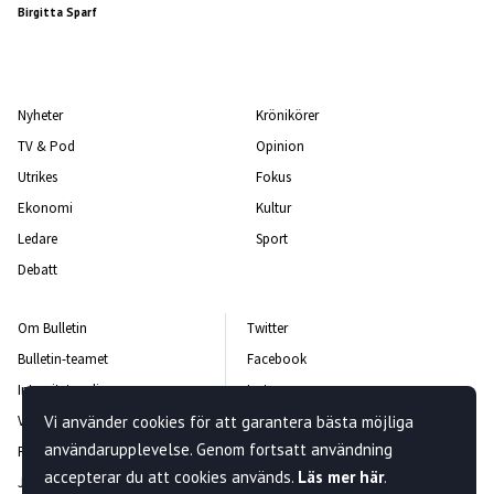
Birgitta Sparf
Nyheter
Krönikörer
TV & Pod
Opinion
Utrikes
Fokus
Ekonomi
Kultur
Ledare
Sport
Debatt
Om Bulletin
Twitter
Bulletin-teamet
Facebook
Integritetspolicy
Instagram
Vanliga frågor och svar
Vi använder cookies för att garantera bästa möjliga
Kontakta oss
användarupplevelse. Genom fortsatt användning
Rättelsepolicy
Nyhetsbrev
accepterar du att cookies används.
Läs mer här
.
Jobba hos oss