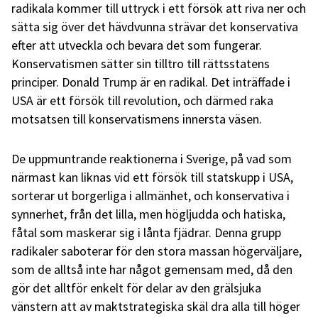
radikala kommer till uttryck i ett försök att riva ner och
sätta sig över det hävdvunna strävar det konservativa
efter att utveckla och bevara det som fungerar.
Konservatismen sätter sin tilltro till rättsstatens
principer. Donald Trump är en radikal. Det inträffade i
USA är ett försök till revolution, och därmed raka
motsatsen till konservatismens innersta väsen.
De uppmuntrande reaktionerna i Sverige, på vad som
närmast kan liknas vid ett försök till statskupp i USA,
sorterar ut borgerliga i allmänhet, och konservativa i
synnerhet, från det lilla, men högljudda och hatiska,
fåtal som maskerar sig i lånta fjädrar. Denna grupp
radikaler saboterar för den stora massan högerväljare,
som de alltså inte har något gemensam med, då den
gör det alltför enkelt för delar av den grälsjuka
vänstern att av maktstrategiska skäl dra alla till höger