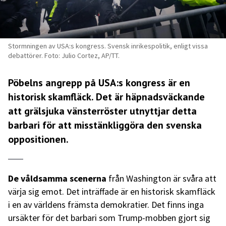
Stormningen av USA:s kongress. Svensk inrikespolitik, enligt vissa
debattörer. Foto: Julio Cortez, AP/TT.
Pöbelns angrepp på USA:s kongress är en
historisk skamfläck. Det är häpnadsväckande
att grälsjuka vänsterröster utnyttjar detta
barbari för att misstänkliggöra den svenska
oppositionen.
De våldsamma scenerna
från Washington är svåra att
värja sig emot. Det inträffade är en historisk skamfläck
i en av världens främsta demokratier. Det finns inga
ursäkter för det barbari som Trump-mobben gjort sig