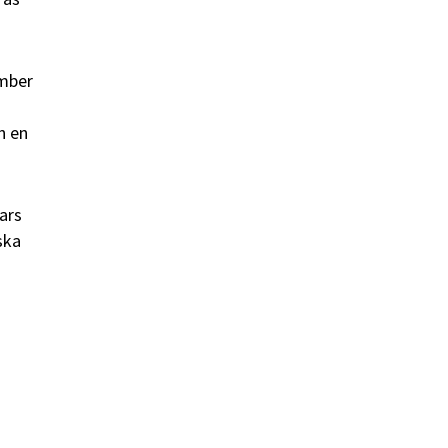
mber
n en
ars
ska