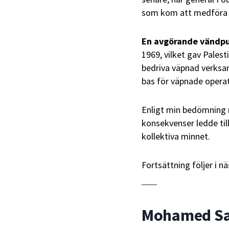
som kom att medföra dj
En avgörande vändp
1969, vilket gav Palest
bedriva väpnad verksam
bas för väpnade operat
Enligt min bedömning m
konsekvenser ledde til
kollektiva minnet.
Fortsättning följer i nä
Mohamed Saa