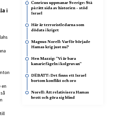
Conricus uppmanar Sverige: Stå
på rätt sida av historien – stöd
la i
Israel
Här är terroristledarna som
dödats i kriget
lahs
Magnus Norell: Varför började
Hamas krig just nu?
ana
Hen Mazzig: ”Vi är bara
kanariefågeln i kolgruvan”
emton
DEBATT: Det finns ett Israel
bortom konflikt och oro
e en
 så
Norell: Att relativisera Hamas
brott och göra sig blind
an
ill