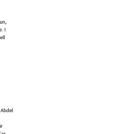
un,
. I
ell
 Abdel
år
fas