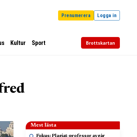
Prenumerera
Logga in
us
Kultur
Sport
Brottskartan
fred
Mest lästa
Fokus: Plagiat-professor avgår