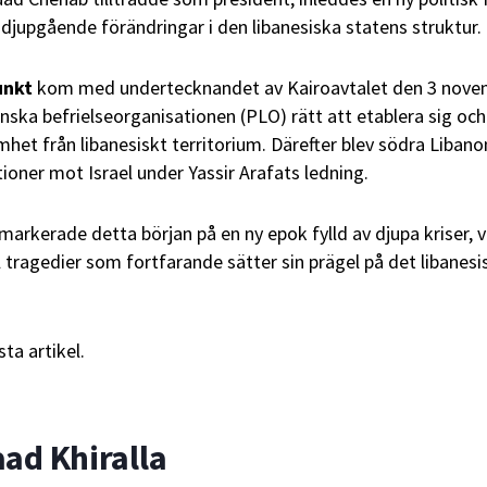
upgående förändringar i den libanesiska statens struktur.
unkt
kom med undertecknandet av Kairoavtalet den 3 nove
inska befrielseorganisationen (PLO) rätt att etablera sig och
het från libanesiskt territorium. Därefter blev södra Libano
ioner mot Israel under Yassir Arafats ledning.
arkerade detta början på en ny epok fylld av djupa kriser, v
l tragedier som fortfarande sätter sin prägel på det libanesi
sta artikel.
d Khiralla