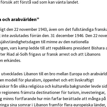
t försök att förstå vad som kan vänta landet.
a och arabvärlden”
digt den 22 november 1943, även om det fullständiga fransk
t inte avslutades förrän den. 31 december 1946. Den 22 nov
självständighetsdagen till minne av den nationella
gen, vars kamp ledde till att republikens president Bishara a
er Riad al-Solh frigavs ur fransk arrest och att Libanons
en erkändes.
 utvecklades Libanon till en bro mellan Europa och arabvärld
 modell för pluralism, öppenhet och ett livskraftigt
iskor från olika religiösa och kulturella bakgrunder levde sid
v regionens främsta destinationer för turism, investeringar,
Jag minns fortfarande hur min farfar berättade att många på
bringa sina somrar i Libanon framför flera europeiska länder,