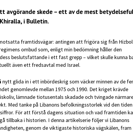
 ett avgörande skede – ett av de mest betydelseful
iralla, i Bulletin.
 motsatta framtidsvägar: antingen att frigöra sig från Hizbol
regimens ombud som, enligt min bedömning håller den
dess beslutsfattande i ett fast grepp – vilket skulle kunna b
tuellt även ett fredsavtal med Israel.
å
nytt glida in i ett inbördeskrig som väcker minnen av de f
andet genomlevde mellan 1975 och 1990. Det kriget krävde
skoliv, lämnade tiotusentals skadade och tvingade närmar
ykt. Med tanke på Libanons befolkningsstorlek vid den tiden
siffror. För att förstå dagens situation och vad framtiden k
 tillbaka i historien. I denna artikelserie följer vi Libanons
ändigheten, genom de viktigaste historiska vägskälen, fram t