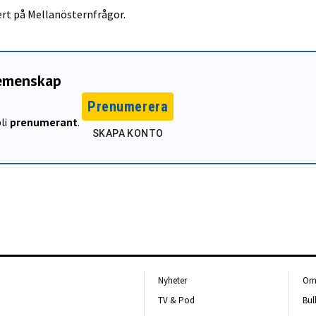
ert på Mellanösternfrågor.
gemenskap
Prenumerera
li
prenumerant
.
SKAPA KONTO
Nyheter
Om 
TV & Pod
Bul