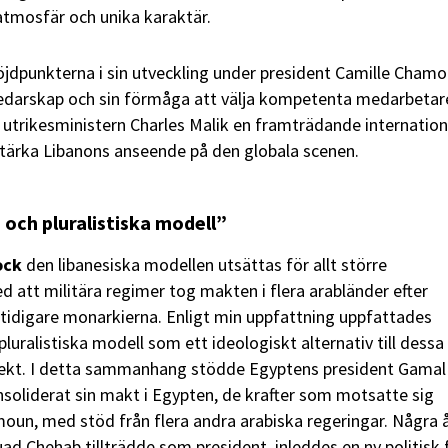
atmosfär och unika karaktär.
jdpunkterna i sin utveckling under president Camille Chamo
ledarskap och sin förmåga att välja kompetenta medarbetare
trikesministern Charles Malik en framträdande internation
t stärka Libanons anseende på den globala scenen.
 och pluralistiska modell”
ock
den libanesiska modellen utsättas för allt större
d att militära regimer tog makten i flera arabländer efter
tidigare monarkierna. Enligt min uppfattning uppfattades
luralistiska modell som ett ideologiskt alternativ till dessa
ojekt. I detta sammanhang stödde Egyptens president Gamal
onsoliderat sin makt i Egypten, de krafter som motsatte sig
oun, med stöd från flera andra arabiska regeringar. Några 
ad Chehab tillträdde som president, inleddes en ny politisk 