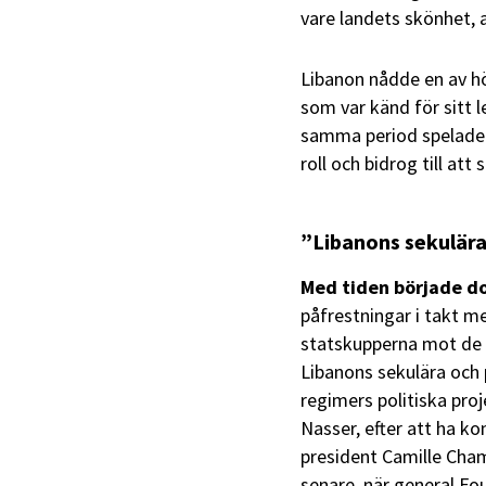
vare landets skönhet, 
Libanon nådde en av hö
som var känd för sitt 
samma period spelade u
roll och bidrog till at
”Libanons sekulära
Med tiden började d
påfrestningar i takt me
statskupperna mot de 
Libanons sekulära och p
regimers politiska pr
Nasser, efter att ha k
president Camille Cham
senare, när general Fou