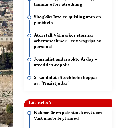
timmar efter utredning
Skogkär: Inte en quisling utan en
goebbels
Återställ Våtmarker stormar
arbetsmaskiner – envarsgrips av
personal
Journalist undersökte Arday –
utreddes av polis
S-kandidat i Stockholm hoppar
av: ”Nazistjudar”
Läs också
Nakban är en palestinsk myt som
Väst måste bryta med