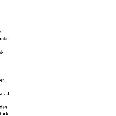
a
ember
l-
en.
a vid
 den
 tack