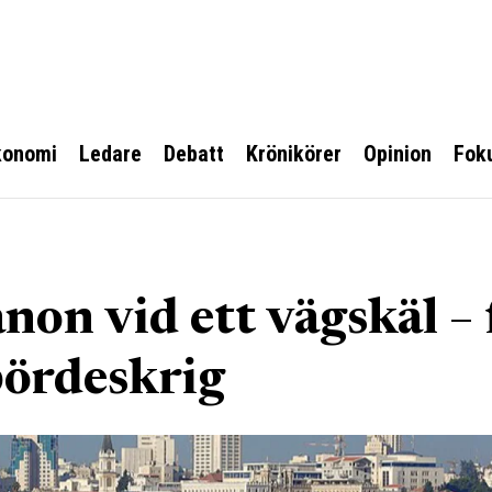
konomi
Ledare
Debatt
Krönikörer
Opinion
Fok
non vid ett vägskäl – 
bördeskrig