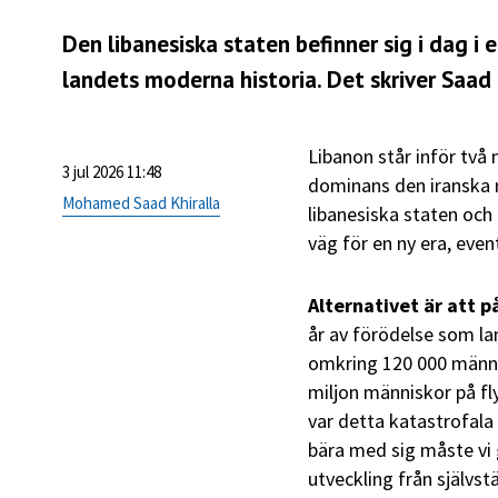
Den libanesiska staten befinner sig i dag i
landets moderna historia. Det skriver Saad Kh
Libanon står inför två
3 jul 2026 11:48
dominans den iranska 
Mohamed Saad Khiralla
libanesiska staten och 
väg för en ny era, even
Alternativet är att p
år av förödelse som l
omkring 120 000 männi
miljon människor på fl
var detta katastrofala 
bära med sig måste vi gå
utveckling från självst