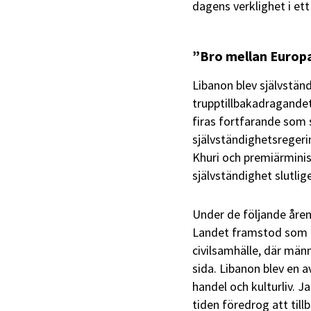
dagens verklighet i et
”Bro mellan Europ
Libanon blev självstän
trupptillbakadragande
firas fortfarande som 
självständighetsregerin
Khuri och premiärminist
självständighet slutlig
Under de följande åren
Landet framstod som en
civilsamhälle, där männ
sida. Libanon blev en a
handel och kulturliv. 
tiden föredrog att till