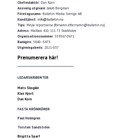
Chefredaktör:
Dan Korn
Ansvarig utgivare:
Jakob Bergman
Företagsnamn:
Bulletin Media Sverige AB
Kundtjänst:
info@bulletin.nu
Tips:
Mejla reportrarna (förnamn.efternamn@bulletin.nu)
Adress:
Mailbox 410, 111 73 Stockholm
Organisationsnummer:
559367-0671
Bankgiro:
5840–5473
Utgivningsbevis:
2021-037
Prenumerera här!
*********************************************
LEDARSKRIBENTER
Mats Skogkär
Klas Hjort
Dan Korn
FASTA KRÖNIKÖRER
Paul Holmgren
Torsten Sandström
Birgitta Sparf