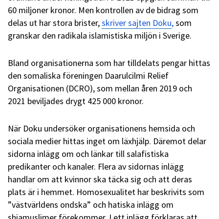
60 miljoner kronor. Men kontrollen av de bidrag som
delas ut har stora brister,
skriver sajten Doku
,
som
granskar den radikala islamistiska miljön i Sverige.
Bland organisationerna som har tilldelats pengar hittas
den somaliska föreningen Daarulcilmi Relief
Organisationen (DCRO), som mellan åren 2019 och
2021 beviljades drygt 425 000 kronor.
När Doku undersöker organisationens hemsida och
sociala medier hittas inget om läxhjälp. Däremot delar
sidorna inlägg om och länkar till salafistiska
predikanter och kanaler. Flera av sidornas inlägg
handlar om att kvinnor ska täcka sig och att deras
plats är i hemmet. Homosexualitet har beskrivits som
”västvärldens ondska” och hatiska inlägg om
shiamuslimer förekommer. I ett inlägg förklaras att