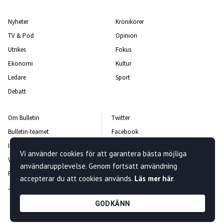
Nyheter
Krönikörer
TV & Pod
Opinion
Utrikes
Fokus
Ekonomi
Kultur
Ledare
Sport
Debatt
Om Bulletin
Twitter
Bulletin-teamet
Facebook
Integritetspolicy
Instagram
Vi använder cookies för att garantera bästa möjliga
Vanliga frågor och svar
Kontakta oss
användarupplevelse. Genom fortsatt användning
Rättelsepolicy
Nyhetsbrev
accepterar du att cookies används.
Läs mer här
.
Jobba hos oss
GODKÄNN