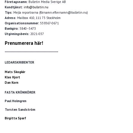
Företagsnamn:
Bulletin Media Sverige AB
Kundtjänst:
info@bulletin.nu
Tips:
Mejla reportrarna (förnamn.efternamn@bulletin.nu)
Adress:
Mailbox 410, 111 73 Stockholm
Organisationsnummer:
559367-0671
Bankgiro:
5840–5473
Utgivningsbevis:
2021-037
Prenumerera här!
*********************************************
LEDARSKRIBENTER
Mats Skogkär
Klas Hjort
Dan Korn
FASTA KRÖNIKÖRER
Paul Holmgren
Torsten Sandström
Birgitta Sparf