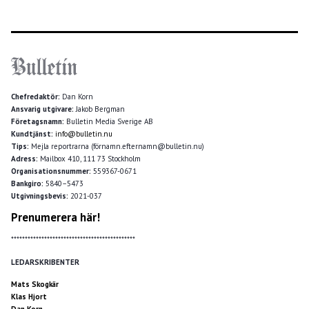
Chefredaktör:
Dan Korn
Ansvarig utgivare:
Jakob Bergman
Företagsnamn:
Bulletin Media Sverige AB
Kundtjänst:
info@bulletin.nu
Tips:
Mejla reportrarna (förnamn.efternamn@bulletin.nu)
Adress:
Mailbox 410, 111 73 Stockholm
Organisationsnummer:
559367-0671
Bankgiro:
5840–5473
Utgivningsbevis:
2021-037
Prenumerera här!
*********************************************
LEDARSKRIBENTER
Mats Skogkär
Klas Hjort