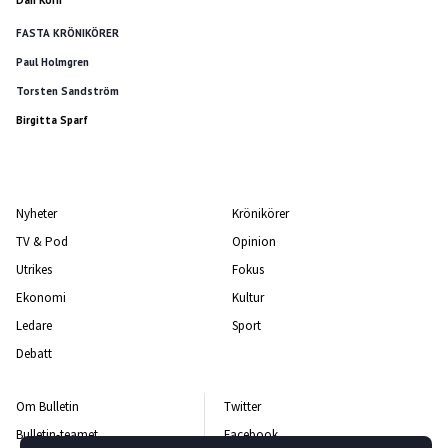
Dan Korn
FASTA KRÖNIKÖRER
Paul Holmgren
Torsten Sandström
Birgitta Sparf
Nyheter
Krönikörer
TV & Pod
Opinion
Utrikes
Fokus
Ekonomi
Kultur
Ledare
Sport
Debatt
Om Bulletin
Twitter
Bulletin-teamet
Facebook