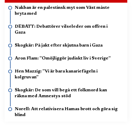
Nakban är en palestinsk myt som Väst måste
bryta med
DEBATT: Debattörer vilseleder om offren i
Gaza
Skogkär: På jakt efter skjutna barn i Gaza
Aron Flam: ”Omöjliggör judiskt liv i Sverige”
Hen Mazzig: ”Vi är bara kanariefågeln i
kolgruvan”
Skogkär: De som vill begå ett folkmord kan
räkna med Amnestys stöd
Norell: Att relativisera Hamas brott och göra sig
blind