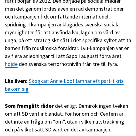
fart i början av 2022. Den började på sociala medier
men det genomfördes även en rad demonstrationer
och kampanjen fick omfattande internationell
spridning. I kampanjen anklagades svenska sociala
myndigheter för att använda lvu, lagen om vård av
unga, på ett strategiskt sätt i det specifika syftet att ta
barnen från muslimska föräldrar. Lvu-kampanjen var en
av flera anledningar till att Säpo i augusti förra året
höjde
den svenska terrorhotnivån från tre till fyra.
Läs även:
Skogkär: Annie Lööf lämnar ett parti i kris
bakom sig
Som framgått råder
det enligt Demirok ingen tvekan
om att SD varit inblandat. För honom och Centern är
det inte en fråga om “om”, utan i vilken utsträckning
och på vilket sätt SD varit en del av kampanjen.