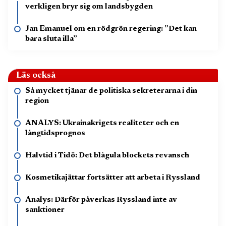
verkligen bryr sig om landsbygden
Jan Emanuel om en rödgrön regering: ”Det kan
bara sluta illa”
Läs också
Så mycket tjänar de politiska sekreterarna i din
region
ANALYS: Ukrainakrigets realiteter och en
långtidsprognos
Halvtid i Tidö: Det blågula blockets revansch
Kosmetikajättar fortsätter att arbeta i Ryssland
Analys: Därför påverkas Ryssland inte av
sanktioner