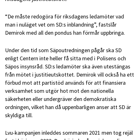
“De måste redogöra för riksdagens ledamöter vad
man i nuläget vet om SD:s inblandning”, fastslår
Demirok med all den pondus han förmår uppbringa.
Under den tid som Säpoutredningen pågår ska SD
enligt Centern inte heller få sitta med i Polisens och
Säpos insynsråd. SD:s ledamöter ska även utestängas
från mötet i justitieutskottet. Demirok vill också ha ett
förbud mot att partistöd används för att finansiera
verksamhet som utgör hot mot den nationella
säkerheten eller undergräver den demokratiska
ordningen, vilket han då uppenbarligen anser att SD är
skyldiga till.
Lvu-kampanjen inleddes sommaren 2021 men tog rejäl