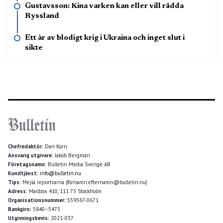
Gustavsson: Kina varken kan eller vill rädda
Ryssland
Ett år av blodigt krig i Ukraina och inget slut i
sikte
Chefredaktör:
Dan Korn
Ansvarig utgivare:
Jakob Bergman
Företagsnamn:
Bulletin Media Sverige AB
Kundtjänst:
info@bulletin.nu
Tips:
Mejla reportrarna (förnamn.efternamn@bulletin.nu)
Adress:
Mailbox 410, 111 73 Stockholm
Organisationsnummer:
559367-0671
Bankgiro:
5840–5473
Utgivningsbevis:
2021-037