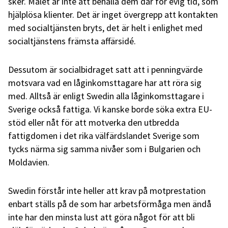
sker. Målet är inte att behålla dem där för evig tid, som
hjälplösa klienter. Det är inget övergrepp att kontakten
med socialtjänsten bryts, det är helt i enlighet med
socialtjänstens främsta affärsidé.
Dessutom är socialbidraget satt att i penningvärde
motsvara vad en låginkomsttagare har att röra sig
med. Alltså är enligt Swedin alla låginkomsttagare i
Sverige också fattiga. Vi kanske borde söka extra EU-
stöd eller nåt för att motverka den utbredda
fattigdomen i det rika välfärdslandet Sverige som
tycks närma sig samma nivåer som i Bulgarien och
Moldavien.
Swedin förstår inte heller att krav på motprestation
enbart ställs på de som har arbetsförmåga men ändå
inte har den minsta lust att göra något för att bli