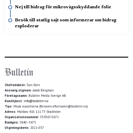
Nej till bidrag för mikrovågsskyddande folie
Besök till statlig sajt som informerar om bidrag
exploderar
Chefredaktör:
Dan Korn
Ansvarig utgivare:
Jakob Bergman
Företagsnamn:
Bulletin Media Sverige AB
Kundtjänst:
info@bulletin.nu
Tips:
Mejla reportrarna (förnamn.efternamn@bulletin.nu)
Adress:
Mailbox 410, 111 73 Stockholm
Organisationsnummer:
559367-0671
Bankgiro:
5840–5473
Utgivningsbevis:
2021-037