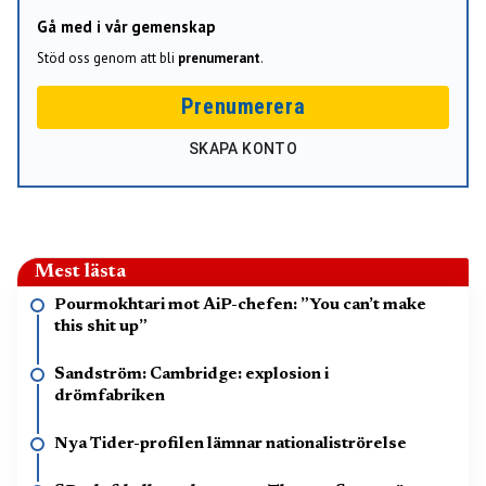
Gå med i vår gemenskap
Stöd oss genom att bli
prenumerant
.
Prenumerera
SKAPA KONTO
Mest lästa
Pourmokhtari mot AiP-chefen: ”You can’t make
this shit up”
Sandström: Cambridge: explosion i
drömfabriken
Nya Tider-profilen lämnar nationaliströrelse