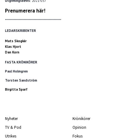
Utgivningsbevis:
2021-037
Prenumerera här!
*********************************************
LEDARSKRIBENTER
Mats Skogkär
Klas Hjort
Dan Korn
FASTA KRÖNIKÖRER
Paul Holmgren
Torsten Sandström
Birgitta Sparf
Nyheter
Krönikörer
TV & Pod
Opinion
Utrikes
Fokus