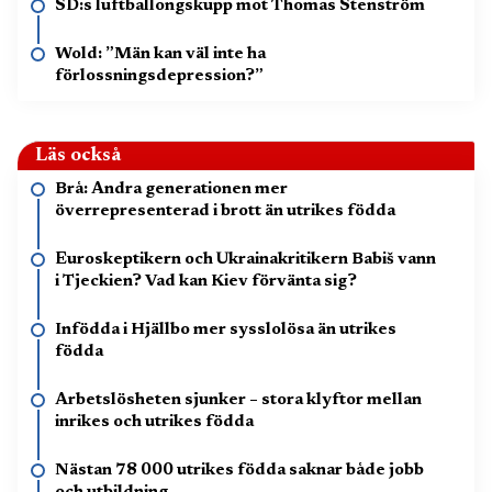
SD:s luftballongskupp mot Thomas Stenström
Wold: ”Män kan väl inte ha
förlossningsdepression?”
Läs också
Brå: Andra generationen mer
överrepresenterad i brott än utrikes födda
Euroskeptikern och Ukrainakritikern Babiš vann
i Tjeckien? Vad kan Kiev förvänta sig?
Infödda i Hjällbo mer sysslolösa än utrikes
födda
Arbetslösheten sjunker – stora klyftor mellan
inrikes och utrikes födda
Nästan 78 000 utrikes födda saknar både jobb