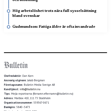
och utbildning
Hög arbetslöshet trots nära full sysselsättning
bland svenskar
Gudmundson: Fattiga äldre är ofta invandrade
Chefredaktör:
Dan Korn
Ansvarig utgivare:
Jakob Bergman
Företagsnamn:
Bulletin Media Sverige AB
Kundtjänst:
info@bulletin.nu
Tips:
Mejla reportrarna (förnamn.efternamn@bulletin.nu)
Adress:
Mailbox 410, 111 73 Stockholm
Organisationsnummer:
559367-0671
Bankgiro:
5840–5473