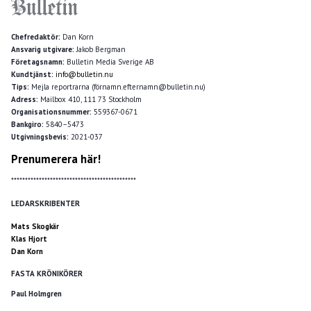
Chefredaktör:
Dan Korn
Ansvarig utgivare:
Jakob Bergman
Företagsnamn:
Bulletin Media Sverige AB
Kundtjänst:
info@bulletin.nu
Tips:
Mejla reportrarna (förnamn.efternamn@bulletin.nu)
Adress:
Mailbox 410, 111 73 Stockholm
Organisationsnummer:
559367-0671
Bankgiro:
5840–5473
Utgivningsbevis:
2021-037
Prenumerera här!
*********************************************
LEDARSKRIBENTER
Mats Skogkär
Klas Hjort
Dan Korn
FASTA KRÖNIKÖRER
Paul Holmgren