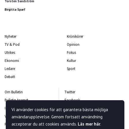
Torsten Sandström
Birgitta Sparf
Nyheter
Krönikörer
TV & Pod
Opinion
Utrikes
Fokus
Ekonomi
Kultur
Ledare
Sport
Debatt
Om Bulletin
Twitter
Bulletin-teamet
Facebook
Integritetspolicy
Instagram
Vi använder cookies för att garantera bästa möjliga
Vanliga frågor och svar
Kontakta oss
användarupplevelse. Genom fortsatt användning
accepterar du att cookies används.
Läs mer här
.
Rättelsepolicy
Nyhetsbrev