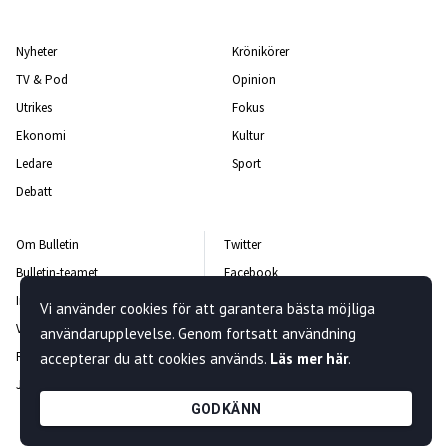
Nyheter
Krönikörer
TV & Pod
Opinion
Utrikes
Fokus
Ekonomi
Kultur
Ledare
Sport
Debatt
Om Bulletin
Twitter
Bulletin-teamet
Facebook
Integritetspolicy
Instagram
Vi använder cookies för att garantera bästa möjliga
Vanliga frågor och svar
Kontakta oss
användarupplevelse. Genom fortsatt användning
Rättelsepolicy
Nyhetsbrev
accepterar du att cookies används.
Läs mer här
.
Jobba hos oss
GODKÄNN