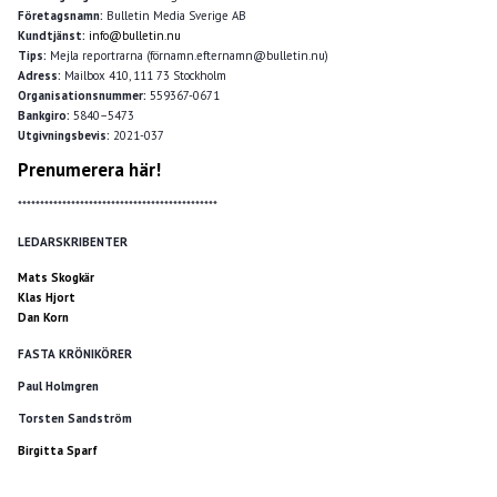
Företagsnamn:
Bulletin Media Sverige AB
Kundtjänst:
info@bulletin.nu
Tips:
Mejla reportrarna (förnamn.efternamn@bulletin.nu)
Adress:
Mailbox 410, 111 73 Stockholm
Organisationsnummer:
559367-0671
Bankgiro:
5840–5473
Utgivningsbevis:
2021-037
Prenumerera här!
*********************************************
LEDARSKRIBENTER
Mats Skogkär
Klas Hjort
Dan Korn
FASTA KRÖNIKÖRER
Paul Holmgren
Torsten Sandström
Birgitta Sparf