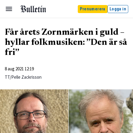
Prenumerera
Logga in
Får årets Zornmärken i guld –
hyllar folkmusiken: ”Den är så
fri”
8 aug 2021 12:19
TT/Pelle Zackrisson