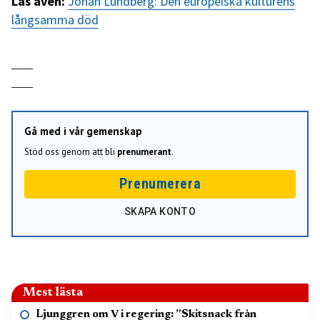
Läs även:
Johan Lundberg: Den europeiska kulturens
långsamma död
Gå med i vår gemenskap
Stöd oss genom att bli
prenumerant
.
Prenumerera
SKAPA KONTO
Mest lästa
Ljunggren om V i regering: ”Skitsnack från