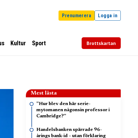
Prenumerera
Logga in
us
Kultur
Sport
Brottskartan
Mest lästa
”Hur blev den här serie-
mytomanen någonsin professor i
Cambridge?”
Handelsbanken spärrade 96-
årings bank-id – utan förklaring