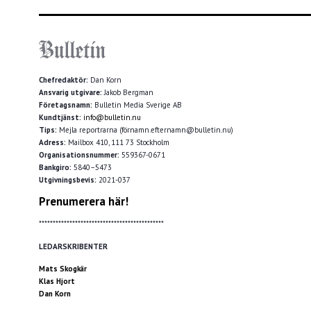
Chefredaktör:
Dan Korn
Ansvarig utgivare:
Jakob Bergman
Företagsnamn:
Bulletin Media Sverige AB
Kundtjänst:
info@bulletin.nu
Tips:
Mejla reportrarna (förnamn.efternamn@bulletin.nu)
Adress:
Mailbox 410, 111 73 Stockholm
Organisationsnummer:
559367-0671
Bankgiro:
5840–5473
Utgivningsbevis:
2021-037
Prenumerera här!
*********************************************
LEDARSKRIBENTER
Mats Skogkär
Klas Hjort
Dan Korn