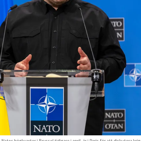
os högkvarter i Bryssel tidigare i april, är i Paris för att diskutera kri