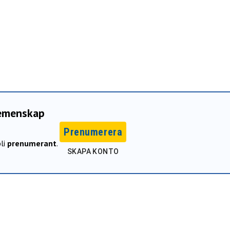
gemenskap
Prenumerera
li
prenumerant
.
SKAPA KONTO