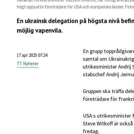
högt uppsatta företrädare för USA och europeiska länder. Fot
En ukrainsk delegation på högsta nivå befinn
möjlig vapenvila.
En grupp topprådgivare 
17 apr 2025 07:24
samtal om Ukrainakrige
TT Nyheter
utrikesminister Andrij
stabschef Andrij Jerma
Gruppen ska träffa del
företrädare för Frankr
USA:s utrikesminister
Steve Witkoff är också
fredag.