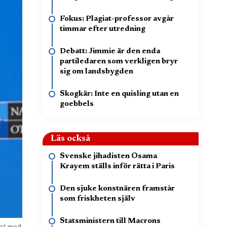
Fokus: Plagiat-professor avgår
timmar efter utredning
Debatt: Jimmie är den enda
partiledaren som verkligen bryr
sig om landsbygden
Skogkär: Inte en quisling utan en
goebbels
Läs också
Svenske jihadisten Osama
Krayem ställs inför rätta i Paris
Den sjuke konstnären framstår
som friskheten själv
Statsministern till Macrons
get med