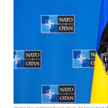
Ukrainas försvarsminister Rustem Umerov, här fotograferad på Nat