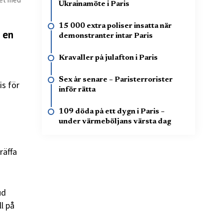
Ukrainamöte i Paris
15 000 extra poliser insatta när
h en
demonstranter intar Paris
Kravaller på julafton i Paris
Sex år senare – Paristerrorister
is för
inför rätta
109 döda på ett dygn i Paris –
under värmeböljans värsta dag
räffa
ud
l på