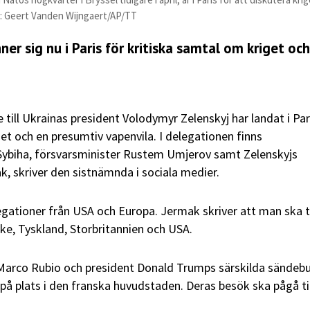
o: Geert Vanden Wijngaert/AP/TT
er sig nu i Paris för kritiska samtal om kriget oc
till Ukrainas president Volodymyr Zelenskyj har landat i Par
t och en presumtiv vapenvila. I delegationen finns
 Sybiha, försvarsminister Rustem Umjerov samt Zelenskyjs
k, skriver den sistnämnda i sociala medier.
egationer från USA och Europa. Jermak skriver att man ska t
ike, Tyskland, Storbritannien och USA.
 Marco Rubio och president Donald Trumps särskilda sändeb
 på plats i den franska huvudstaden. Deras besök ska pågå til