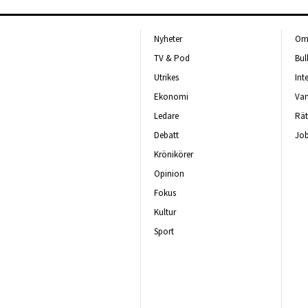
Nyheter
Om 
TV & Pod
Bul
Utrikes
Int
Ekonomi
Van
Ledare
Rät
Debatt
Job
Krönikörer
Opinion
Fokus
Kultur
Sport