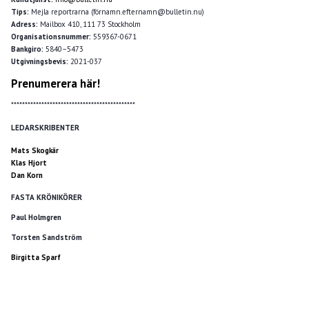
Tips:
Mejla reportrarna (förnamn.efternamn@bulletin.nu)
Adress:
Mailbox 410, 111 73 Stockholm
Organisationsnummer:
559367-0671
Bankgiro:
5840–5473
Utgivningsbevis:
2021-037
Prenumerera här!
*********************************************
LEDARSKRIBENTER
Mats Skogkär
Klas Hjort
Dan Korn
FASTA KRÖNIKÖRER
Paul Holmgren
Torsten Sandström
Birgitta Sparf