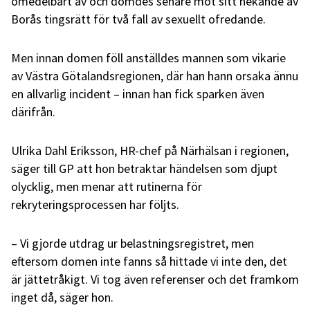
omedelbart av och dömdes senare mot sitt nekande av
Borås tingsrätt för två fall av sexuellt ofredande.
Men innan domen föll anställdes mannen som vikarie
av Västra Götalandsregionen, där han hann orsaka ännu
en allvarlig incident – innan han fick sparken även
därifrån.
Ulrika Dahl Eriksson, HR-chef på Närhälsan i regionen,
säger till GP att hon betraktar händelsen som djupt
olycklig, men menar att rutinerna för
rekryteringsprocessen har följts.
– Vi gjorde utdrag ur belastningsregistret, men
eftersom domen inte fanns så hittade vi inte den, det
är jättetråkigt. Vi tog även referenser och det framkom
inget då, säger hon.