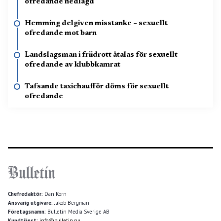
ofredande nedlagd
Hemming delgiven misstanke – sexuellt
ofredande mot barn
Landslagsman i friidrott åtalas för sexuellt
ofredande av klubbkamrat
Tafsande taxichaufför döms för sexuellt
ofredande
Chefredaktör:
Dan Korn
Ansvarig utgivare:
Jakob Bergman
Företagsnamn:
Bulletin Media Sverige AB
Kundtjänst:
info@bulletin.nu