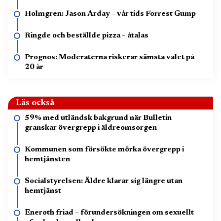
Holmgren: Jason Arday – vår tids Forrest Gump
Ringde och beställde pizza – åtalas
Prognos: Moderaterna riskerar sämsta valet på
20 år
Läs också
59% med utländsk bakgrund när Bulletin
granskar övergrepp i äldreomsorgen
Kommunen som försökte mörka övergrepp i
hemtjänsten
Socialstyrelsen: Äldre klarar sig längre utan
hemtjänst
Eneroth friad – förundersökningen om sexuellt