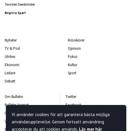
Torsten Sandström
Birgitta Sparf
Nyheter
Krönikörer
TV & Pod
Opinion
Utrikes
Fokus
Ekonomi
Kultur
Ledare
Sport
Debatt
Om Bulletin
Twitter
Bulletin-teamet
Facebook
Integritetspolicy
Instagram
Vi använder cookies för att garantera bästa möjliga
Vanliga frågor och svar
Kontakta oss
användarupplevelse. Genom fortsatt användning
accepterar du att cookies används.
Läs mer här
.
Rättelsepolicy
Nyhetsbrev