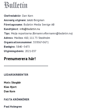
Chefredaktör:
Dan Korn
Ansvarig utgivare:
Jakob Bergman
Företagsnamn:
Bulletin Media Sverige AB
Kundtjänst:
info@bulletin.nu
Tips:
Mejla reportrarna (förnamn.efternamn@bulletin.nu)
Adress:
Mailbox 410, 111 73 Stockholm
Organisationsnummer:
559367-0671
Bankgiro:
5840–5473
Utgivningsbevis:
2021-037
Prenumerera här!
*********************************************
LEDARSKRIBENTER
Mats Skogkär
Klas Hjort
Dan Korn
FASTA KRÖNIKÖRER
Paul Holmgren