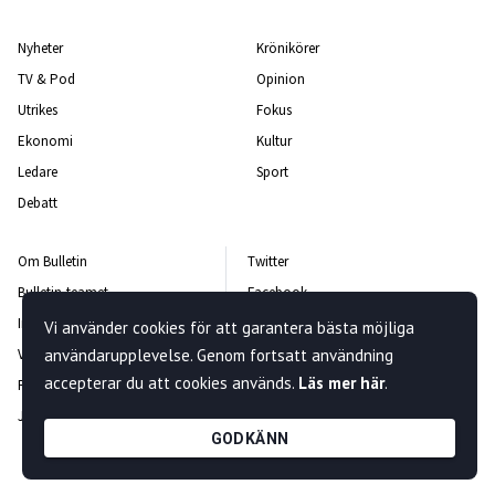
Nyheter
Krönikörer
TV & Pod
Opinion
Utrikes
Fokus
Ekonomi
Kultur
Ledare
Sport
Debatt
Om Bulletin
Twitter
Bulletin-teamet
Facebook
Integritetspolicy
Instagram
Vi använder cookies för att garantera bästa möjliga
Vanliga frågor och svar
användarupplevelse. Genom fortsatt användning
Kontakta oss
accepterar du att cookies används.
Läs mer här
.
Rättelsepolicy
Nyhetsbrev
Jobba hos oss
GODKÄNN