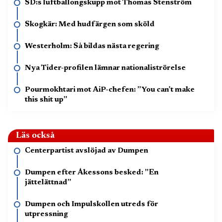
SD:s luftballongskupp mot Thomas Stenström
Skogkär: Med hudfärgen som sköld
Westerholm: Så bildas nästa regering
Nya Tider-profilen lämnar nationaliströrelse
Pourmokhtari mot AiP-chefen: ”You can’t make
this shit up”
Läs också
Centerpartist avslöjad av Dumpen
Dumpen efter Åkessons besked: ”En
jättelättnad”
Dumpen och Impulskollen utreds för
utpressning