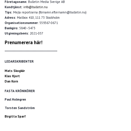
Företagsnamn:
Bulletin Media Sverige AB
Kundtjänst:
info@bulletin.nu
Tips:
Mejla reportrarna (förnamn.efternamn@bulletin.nu)
Adress:
Mailbox 410, 111 73 Stockholm
Organisationsnummer:
559367-0671
Bankgiro:
5840–5473
Utgivningsbevis:
2021-037
Prenumerera här!
*********************************************
LEDARSKRIBENTER
Mats Skogkär
Klas Hjort
Dan Korn
FASTA KRÖNIKÖRER
Paul Holmgren
Torsten Sandström
Birgitta Sparf