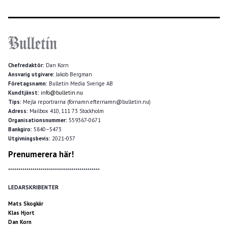
Chefredaktör:
Dan Korn
Ansvarig utgivare:
Jakob Bergman
Företagsnamn:
Bulletin Media Sverige AB
Kundtjänst:
info@bulletin.nu
Tips:
Mejla reportrarna (förnamn.efternamn@bulletin.nu)
Adress:
Mailbox 410, 111 73 Stockholm
Organisationsnummer:
559367-0671
Bankgiro:
5840–5473
Utgivningsbevis:
2021-037
Prenumerera här!
*********************************************
LEDARSKRIBENTER
Mats Skogkär
Klas Hjort
Dan Korn