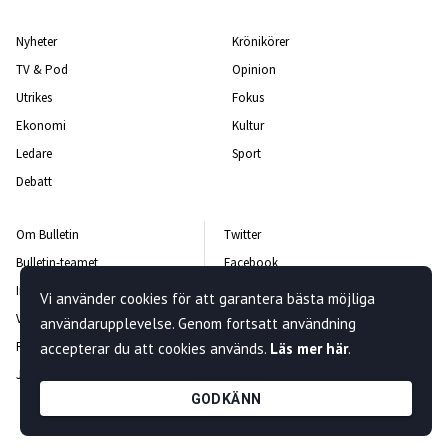
Nyheter
Krönikörer
TV & Pod
Opinion
Utrikes
Fokus
Ekonomi
Kultur
Ledare
Sport
Debatt
Om Bulletin
Twitter
Bulletin-teamet
Facebook
Integritetspolicy
Instagram
Vi använder cookies för att garantera bästa möjliga
Vanliga frågor och svar
Kontakta oss
användarupplevelse. Genom fortsatt användning
Rättelsepolicy
Nyhetsbrev
accepterar du att cookies används.
Läs mer här
.
Jobba hos oss
GODKÄNN