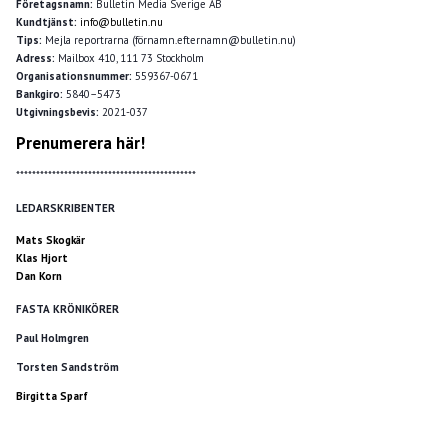
Företagsnamn:
Bulletin Media Sverige AB
Kundtjänst:
info@bulletin.nu
Tips:
Mejla reportrarna (förnamn.efternamn@bulletin.nu)
Adress:
Mailbox 410, 111 73 Stockholm
Organisationsnummer:
559367-0671
Bankgiro:
5840–5473
Utgivningsbevis:
2021-037
Prenumerera här!
*********************************************
LEDARSKRIBENTER
Mats Skogkär
Klas Hjort
Dan Korn
FASTA KRÖNIKÖRER
Paul Holmgren
Torsten Sandström
Birgitta Sparf