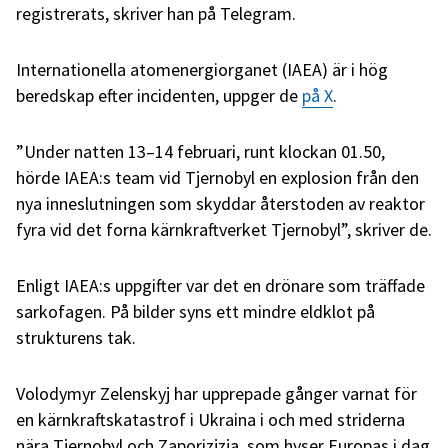
registrerats, skriver han på Telegram.
Internationella atomenergiorganet (IAEA) är i hög
beredskap efter incidenten, uppger de
på X
.
”Under natten 13–14 februari, runt klockan 01.50,
hörde IAEA:s team vid Tjernobyl en explosion från den
nya inneslutningen som skyddar återstoden av reaktor
fyra vid det forna kärnkraftverket Tjernobyl”, skriver de.
Enligt IAEA:s uppgifter var det en drönare som träffade
sarkofagen. På bilder syns ett mindre eldklot på
strukturens tak.
Volodymyr Zelenskyj har upprepade gånger varnat för
en kärnkraftskatastrof i Ukraina i och med striderna
nära Tjernobyl och Zaporizjzja, som hyser Europas i dag