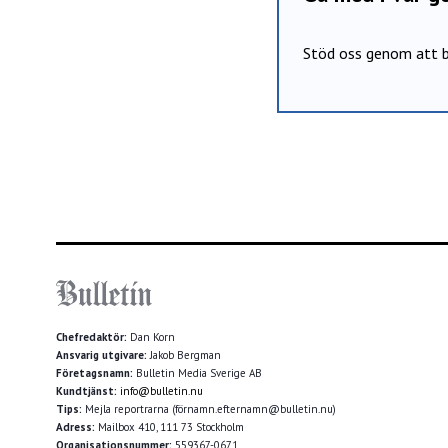
Stöd oss genom att b
Chefredaktör:
Dan Korn
Ansvarig utgivare:
Jakob Bergman
Företagsnamn:
Bulletin Media Sverige AB
Kundtjänst:
info@bulletin.nu
Tips:
Mejla reportrarna (förnamn.efternamn@bulletin.nu)
Adress:
Mailbox 410, 111 73 Stockholm
Organisationsnummer:
559367-0671