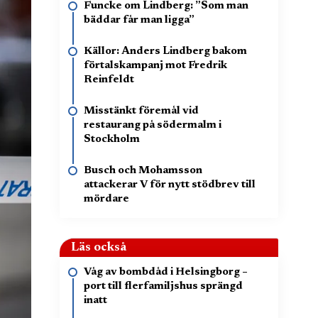
Funcke om Lindberg: ”Som man
bäddar får man ligga”
Källor: Anders Lindberg bakom
förtalskampanj mot Fredrik
Reinfeldt
Misstänkt föremål vid
restaurang på södermalm i
Stockholm
Busch och Mohamsson
attackerar V för nytt stödbrev till
mördare
Läs också
Våg av bombdåd i Helsingborg –
port till flerfamiljshus sprängd
inatt