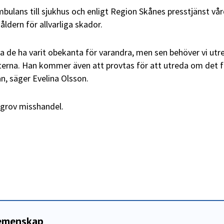
ulans till sjukhus och enligt Region Skånes presstjänst vå
åldern för allvarliga skador.
ka de ha varit obekanta för varandra, men sen behöver vi utr
rna. Han kommer även att provtas för att utreda om det f
, säger Evelina Olsson.
grov misshandel.
gemenskap