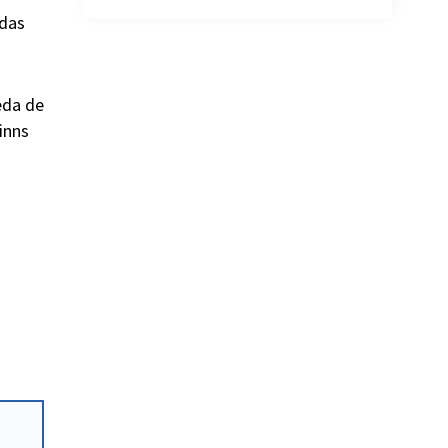
rdas
eda de
inns