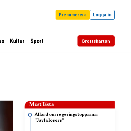
Prenumerera
Logga in
us
Kultur
Sport
Brottskartan
Mest lästa
Allard om regeringstopparna:
”Jävla losers”