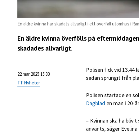
En äldre kvinna har skadats allvarligt i ett överfall utomhus i R
En äldre kvinna överfölls på eftermiddage
skadades allvarligt.
Polisen fick vid 13.44 
22 mar 2025 15:33
sedan sprungit från pl
TT Nyheter
Polisen startade en s
Dagblad
en man i 20-år
– Kvinnan ska ha blivit
använts, säger Evelina 