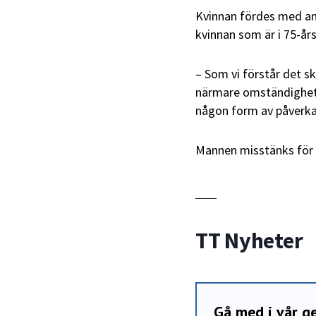
Kvinnan fördes med amb
kvinnan som är i 75-års
– Som vi förstår det s
närmare omständighete
någon form av påverkan
Mannen misstänks för 
TT Nyheter
Gå med i vår 