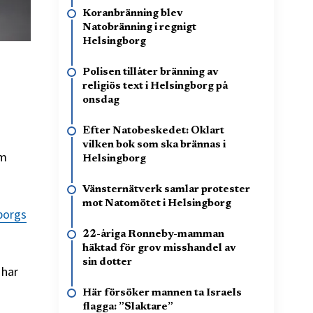
Koranbränning blev
Natobränning i regnigt
Helsingborg
Polisen tillåter bränning av
religiös text i Helsingborg på
onsdag
Efter Natobeskedet: Oklart
vilken bok som ska brännas i
om
Helsingborg
Vänsternätverk samlar protester
mot Natomötet i Helsingborg
borgs
22-åriga Ronneby-mamman
häktad för grov misshandel av
sin dotter
 har
Här försöker mannen ta Israels
flagga: ”Slaktare”