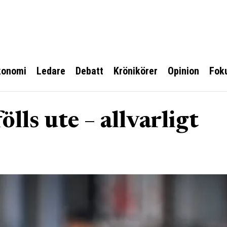
konomi
Ledare
Debatt
Krönikörer
Opinion
Fok
lls ute – allvarligt