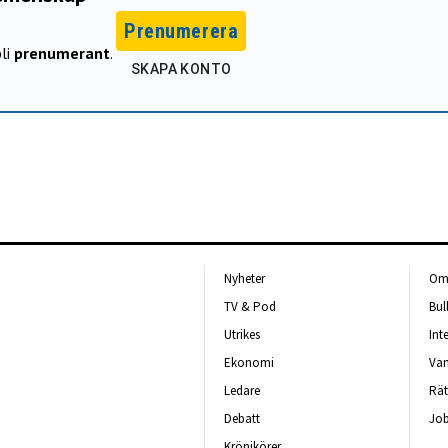
Prenumerera
li
prenumerant
.
SKAPA KONTO
Nyheter
Om 
TV & Pod
Bul
Utrikes
Int
Ekonomi
Van
Ledare
Rät
Debatt
Job
Krönikörer