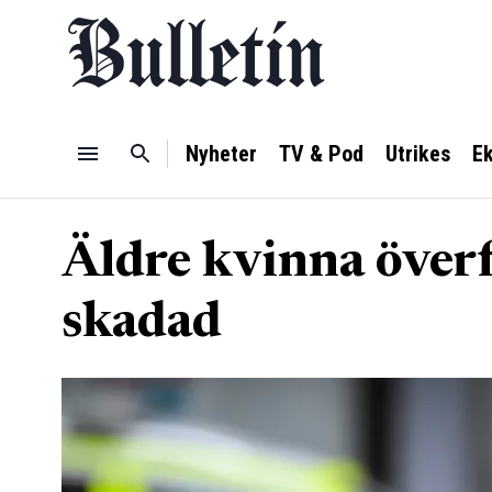
Nyheter
TV & Pod
Utrikes
E
Äldre kvinna överfö
skadad