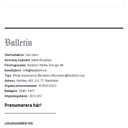
Chefredaktör:
Dan Korn
Ansvarig utgivare:
Jakob Bergman
Företagsnamn:
Bulletin Media Sverige AB
Kundtjänst:
info@bulletin.nu
Tips:
Mejla reportrarna (förnamn.efternamn@bulletin.nu)
Adress:
Mailbox 410, 111 73 Stockholm
Organisationsnummer:
559367-0671
Bankgiro:
5840–5473
Utgivningsbevis:
2021-037
Prenumerera här!
*********************************************
LEDARSKRIBENTER