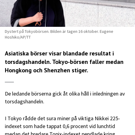
Dystert på Tokyobörsen. Bilden är tagen 16 oktober. Eugene
Hoshiko/AP/TT
Asiatiska börser visar blandade resultat i
torsdagshandeln. Tokyo-börsen faller medan
Hongkong och Shenzhen stiger.
De ledande börserna gick åt olika håll i inledningen av
torsdagshandeln.
I Tokyo rådde det sura miner på viktiga Nikkei 225-
indexet som hade tappat 0,6 procent vid lunchtid
medan det bredare Topix-indexet pendlade kring