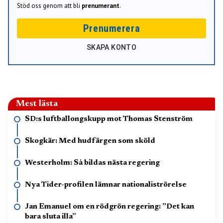
Stöd oss genom att bli
prenumerant
.
Prenumerera
SKAPA KONTO
Mest lästa
SD:s luftballongskupp mot Thomas Stenström
Skogkär: Med hudfärgen som sköld
Westerholm: Så bildas nästa regering
Nya Tider-profilen lämnar nationaliströrelse
Jan Emanuel om en rödgrön regering: ”Det kan
bara sluta illa”