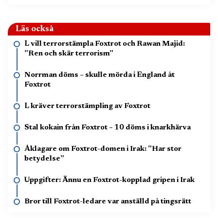
Läs också
L vill terrorstämpla Foxtrot och Rawan Majid:
”Ren och skär terrorism”
Norrman döms – skulle mörda i England åt
Foxtrot
L kräver terrorstämpling av Foxtrot
Stal kokain från Foxtrot – 10 döms i knarkhärva
Åklagare om Foxtrot-domen i Irak: ”Har stor
betydelse”
Uppgifter: Ännu en Foxtrot-kopplad gripen i Irak
Bror till Foxtrot-ledare var anställd på tingsrätt