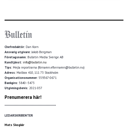
Chefredaktör:
Dan Korn
Ansvarig utgivare:
Jakob Bergman
Företagsnamn:
Bulletin Media Sverige AB
Kundtjänst:
info@bulletin.nu
Tips:
Mejla reportrarna (förnamn.efternamn@bulletin.nu)
Adress:
Mailbox 410, 111 73 Stockholm
Organisationsnummer:
559367-0671
Bankgiro:
5840–5473
Utgivningsbevis:
2021-037
Prenumerera här!
*********************************************
LEDARSKRIBENTER
Mats Skogkär