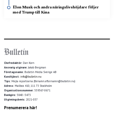
Elon Musk och andra näringslivshöjdare följer
med Trump till Kina
Chefredaktör:
Dan Korn
Ansvarig utgivare:
Jakob Bergman
Företagsnamn:
Bulletin Media Sverige AB
Kundtjänst:
info@bulletin.nu
Tips:
Mejla reportrarna (förnamn.efternamn@bulletin.nu)
Adress:
Mailbox 410, 111 73 Stockholm
Organisationsnummer:
559367-0671
Bankgiro:
5840–5473
Utgivningsbevis:
2021-037
Prenumerera här!