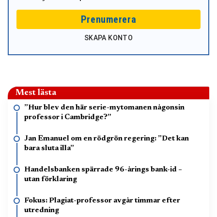
Prenumerera
SKAPA KONTO
Mest lästa
”Hur blev den här serie-mytomanen någonsin
professor i Cambridge?”
Jan Emanuel om en rödgrön regering: ”Det kan
bara sluta illa”
Handelsbanken spärrade 96-årings bank-id –
utan förklaring
Fokus: Plagiat-professor avgår timmar efter
utredning