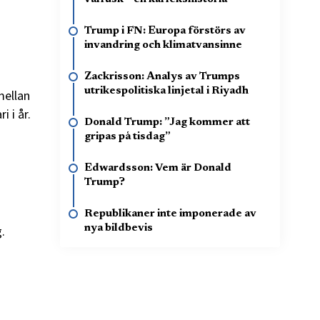
Trump i FN: Europa förstörs av
invandring och klimatvansinne
Zackrisson: Analys av Trumps
utrikespolitiska linjetal i Riyadh
ellan
 i år.
Donald Trump: ”Jag kommer att
gripas på tisdag”
Edwardsson: Vem är Donald
Trump?
Republikaner inte imponerade av
nya bildbevis
.