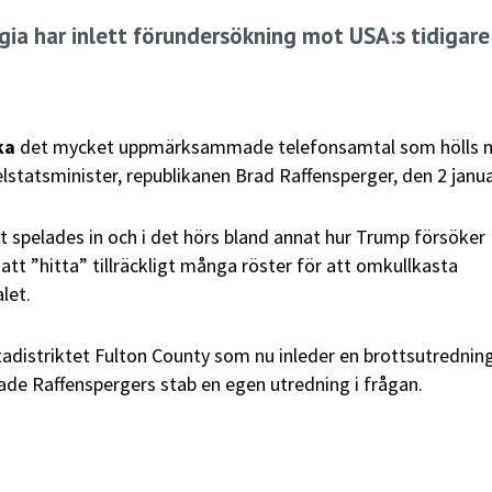
ia har inlett förundersökning mot USA:s tidigare
ka
det mycket uppmärksammade telefonsamtal som hölls m
statsminister, republikanen Brad Raffensperger, den 2 januari
 spelades in och i det hörs bland annat hur Trump försöker
att ”hitta” tillräckligt många röster för att omkullkasta
let.
ntadistriktet Fulton County som nu inleder en brottsutredning
tade Raffenspergers stab en egen utredning i frågan.