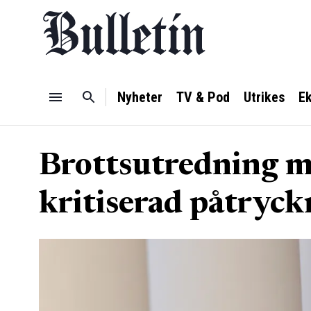
Nyheter
TV & Pod
Utrikes
E
Brottsutredning m
kritiserad påtryck