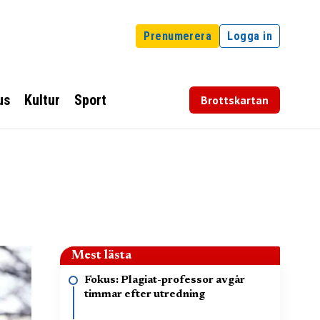
Prenumerera
Logga in
us
Kultur
Sport
Brottskartan
Mest lästa
Fokus: Plagiat-professor avgår
timmar efter utredning