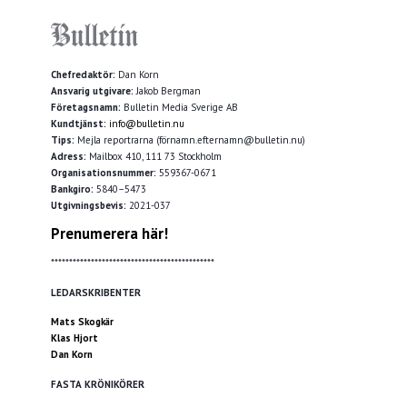
Chefredaktör:
Dan Korn
Ansvarig utgivare:
Jakob Bergman
Företagsnamn:
Bulletin Media Sverige AB
Kundtjänst:
info@bulletin.nu
Tips:
Mejla reportrarna (förnamn.efternamn@bulletin.nu)
Adress:
Mailbox 410, 111 73 Stockholm
Organisationsnummer:
559367-0671
Bankgiro:
5840–5473
Utgivningsbevis:
2021-037
Prenumerera här!
*********************************************
LEDARSKRIBENTER
Mats Skogkär
Klas Hjort
Dan Korn
FASTA KRÖNIKÖRER