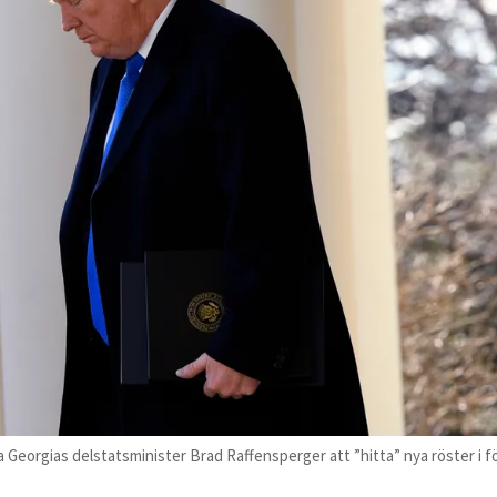
Georgias delstatsminister Brad Raffensperger att ”hitta” nya röster i f