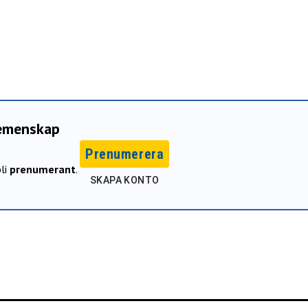
gemenskap
Prenumerera
li
prenumerant
.
SKAPA KONTO