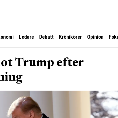
konomi
Ledare
Debatt
Krönikörer
Opinion
Fok
ot Trump efter
ning