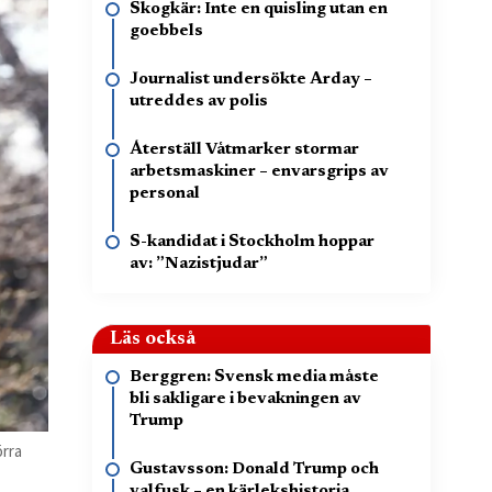
Skogkär: Inte en quisling utan en
goebbels
Journalist undersökte Arday –
utreddes av polis
Återställ Våtmarker stormar
arbetsmaskiner – envarsgrips av
personal
S-kandidat i Stockholm hoppar
av: ”Nazistjudar”
Läs också
Berggren: Svensk media måste
bli sakligare i bevakningen av
Trump
örra
Gustavsson: Donald Trump och
valfusk – en kärlekshistoria