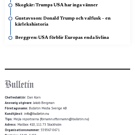
Skogkär: Trumps USA har inga vänner
Gustavsson: Donald Trump och valfusk – en
kärlekshistoria
Berggren: USA förblir Europas enda livlina
Chefredaktör:
Dan Korn
Ansvarig utgivare:
Jakob Bergman
Företagsnamn:
Bulletin Media Sverige AB
Kundtjänst:
info@bulletin.nu
Tips:
Mejla reportrarna (förnamn.efternamn@bulletin.nu)
Adress:
Mailbox 410, 111 73 Stockholm
Organisationsnummer:
559367-0671