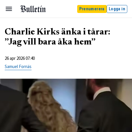
Prenumerera
Logga in
Charlie Kirks änka i tårar:
”Jag vill bara åka hem”
26 apr 2026 07:40
Samuel Fornäs