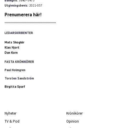
Bankgiro:
5840–5473
Utgivningsbevis:
2021-037
Prenumerera här!
*********************************************
LEDARSKRIBENTER
Mats Skogkär
Klas Hjort
Dan Korn
FASTA KRÖNIKÖRER
Paul Holmgren
Torsten Sandström
Birgitta Sparf
Nyheter
Krönikörer
TV & Pod
Opinion