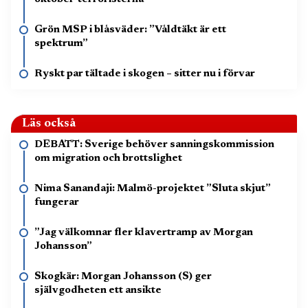
Grön MSP i blåsväder: ”Våldtäkt är ett
spektrum”
Ryskt par tältade i skogen – sitter nu i förvar
Läs också
DEBATT: Sverige behöver sanningskommission
om migration och brottslighet
Nima Sanandaji: Malmö-projektet ”Sluta skjut”
fungerar
”Jag välkomnar fler klavertramp av Morgan
Johansson”
Skogkär: Morgan Johansson (S) ger
självgodheten ett ansikte