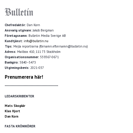
Chefredaktör:
Dan Korn
Ansvarig utgivare:
Jakob Bergman
Företagsnamn:
Bulletin Media Sverige AB
Kundtjänst:
info@bulletin.nu
Tips:
Mejla reportrarna (förnamn.efternamn@bulletin.nu)
Adress:
Mailbox 410, 111 73 Stockholm
Organisationsnummer:
559367-0671
Bankgiro:
5840–5473
Utgivningsbevis:
2021-037
Prenumerera här!
*********************************************
LEDARSKRIBENTER
Mats Skogkär
Klas Hjort
Dan Korn
FASTA KRÖNIKÖRER