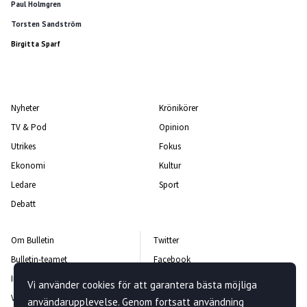
Paul Holmgren
Torsten Sandström
Birgitta Sparf
Nyheter
Krönikörer
TV & Pod
Opinion
Utrikes
Fokus
Ekonomi
Kultur
Ledare
Sport
Debatt
Om Bulletin
Twitter
Bulletin-teamet
Facebook
Integritetspolicy
Instagram
Vi använder cookies för att garantera bästa möjliga
Vanliga frågor och svar
Kontakta oss
användarupplevelse. Genom fortsatt användning