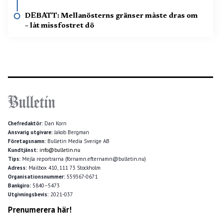
DEBATT: Mellanösterns gränser måste dras om
– låt missfostret dö
Chefredaktör:
Dan Korn
Ansvarig utgivare:
Jakob Bergman
Företagsnamn:
Bulletin Media Sverige AB
Kundtjänst:
info@bulletin.nu
Tips:
Mejla reportrarna (förnamn.efternamn@bulletin.nu)
Adress:
Mailbox 410, 111 73 Stockholm
Organisationsnummer:
559367-0671
Bankgiro:
5840–5473
Utgivningsbevis:
2021-037
Prenumerera här!