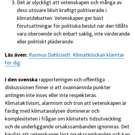
Det är olyckligt att vetenskapen och många av
dess utövare blivit kraftigt politiserade i
klimatdebatten. Vetenskapen ger bäst
förutsättningar för politiska beslut när den tillåts
vara oberoende och enbart saklig, inte värderande
eller politiskt pläderande.
Läs även:
Rasmus Dahlstedt: Klimatklockan klämtar
för dig
I den svenska
rapporteringen och offentliga
diskussionen finner vi att ovannämnda punkter
antingen inte inses eller inte respekteras.
Klimataktivism, alarmism och tron att vetenskapen är
färdig med klimatanalysen dominerar och
komplexiteten i frågan om klimatets tidsutveckling
och de underliggande orsakssambanden ignoreras. Det
hävdas att vetenskapen löst orsakssambanden och kan