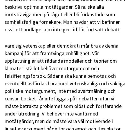
beskriva optimala motåtgärder. Så nu ska alla
motsträviga med på tåget eller bli förkastade som
samhällsfarliga förnekare. Man hävdar att vi befinner
oss i ett nödläge som inte ger tid för fortsatt debatt.
Vare sig vetenskap eller demokrati mår bra av denna
kampanj för att framtvinga enhällighet. Vår
uppfattning är att rådande modeller och teorier om
klimatet istället behöver motargument och
falsifieringsförsök. Sådana ska kunna bemötas och
eventuellt avfärdas bara med vetenskapliga och sakliga
politiska motargument, inte med svartmålning och
censur. Locket får inte läggas på i debatten utan vi
måste betrakta problemet som olöst och fortfarande
under utredning. Vi behöver inte vänta med
motåtgärder, men de måste vara väl motiverade i
ljuset av argument både för och emot och flexibla för