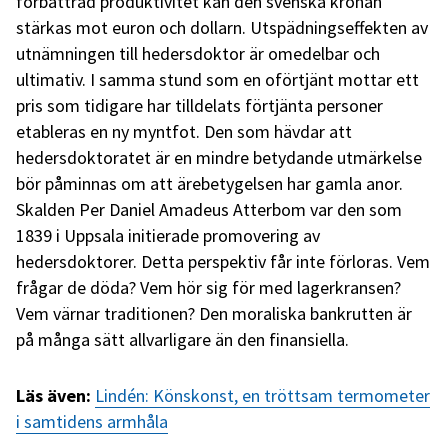
förbättrad produktivitet kan den svenska kronan
stärkas mot euron och dollarn. Utspädningseffekten av
utnämningen till hedersdoktor är omedelbar och
ultimativ. I samma stund som en oförtjänt mottar ett
pris som tidigare har tilldelats förtjänta personer
etableras en ny myntfot. Den som hävdar att
hedersdoktoratet är en mindre betydande utmärkelse
bör påminnas om att ärebetygelsen har gamla anor.
Skalden Per Daniel Amadeus Atterbom var den som
1839 i Uppsala initierade promovering av
hedersdoktorer. Detta perspektiv får inte förloras. Vem
frågar de döda? Vem hör sig för med lagerkransen?
Vem värnar traditionen? Den moraliska bankrutten är
på många sätt allvarligare än den finansiella.
Läs även:
Lindén: Könskonst, en tröttsam termometer
i samtidens armhåla