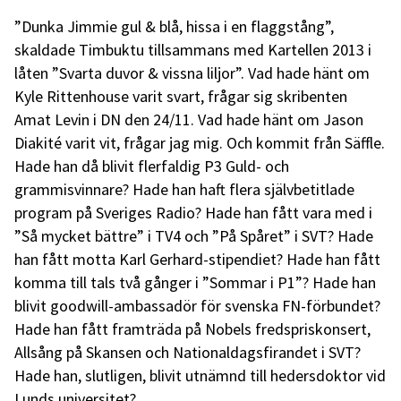
”Dunka Jimmie gul & blå, hissa i en flaggstång”,
skaldade Timbuktu tillsammans med Kartellen 2013 i
låten ”Svarta duvor & vissna liljor”. Vad hade hänt om
Kyle Rittenhouse varit svart, frågar sig skribenten
Amat Levin i DN den 24/11. Vad hade hänt om Jason
Diakité varit vit, frågar jag mig. Och kommit från Säffle.
Hade han då blivit flerfaldig P3 Guld- och
grammisvinnare? Hade han haft flera självbetitlade
program på Sveriges Radio? Hade han fått vara med i
”Så mycket bättre” i TV4 och ”På Spåret” i SVT? Hade
han fått motta Karl Gerhard-stipendiet? Hade han fått
komma till tals två gånger i ”Sommar i P1”? Hade han
blivit goodwill-ambassadör för svenska FN-förbundet?
Hade han fått framträda på Nobels fredspriskonsert,
Allsång på Skansen och Nationaldagsfirandet i SVT?
Hade han, slutligen, blivit utnämnd till hedersdoktor vid
Lunds universitet?