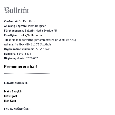
Chefredaktör:
Dan Korn
Ansvarig utgivare:
Jakob Bergman
Företagsnamn:
Bulletin Media Sverige AB
Kundtjänst:
info@bulletin.nu
Tips:
Mejla reportrarna (förnamn.efternamn@bulletin.nu)
Adress:
Mailbox 410, 111 73 Stockholm
Organisationsnummer:
559367-0671
Bankgiro:
5840–5473
Utgivningsbevis:
2021-037
Prenumerera här!
*********************************************
LEDARSKRIBENTER
Mats Skogkär
Klas Hjort
Dan Korn
FASTA KRÖNIKÖRER