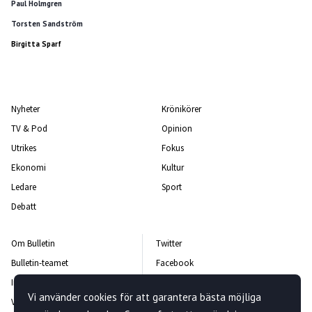
Paul Holmgren
Torsten Sandström
Birgitta Sparf
Nyheter
Krönikörer
TV & Pod
Opinion
Utrikes
Fokus
Ekonomi
Kultur
Ledare
Sport
Debatt
Om Bulletin
Twitter
Bulletin-teamet
Facebook
Integritetspolicy
Instagram
Vi använder cookies för att garantera bästa möjliga
Vanliga frågor och svar
Kontakta oss