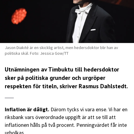
Jason Diakité är en skicklig artist, men hedersdoktor blir han av
politiska skäl. Foto: Jessica Gow/TT
Utnämningen av Timbuktu till hedersdoktor
sker på politiska grunder och urgröper
respekten för titeln, skriver Rasmus Dahlstedt.
Inflation är dåligt.
Därom tycks vi vara ense. Vi har en
riksbank vars överordnade uppgift är att se till att
inflationen hålls på två procent. Penningvärdet får inte
urholkas.