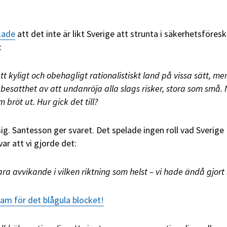
kade
att det inte är likt Sverige att strunta i säkerhetsföreskr
:
tt kyligt och obehagligt rationalistiskt land på vissa sätt, me
besatthet av att undanröja alla slags risker, stora som små. 
m bröt ut. Hur gick det till?
ig. Santesson ger svaret. Det spelade ingen roll vad Sverige
var att vi gjorde det:
a avvikande i vilken riktning som helst – vi hade ändå gjort 
am för det blågula blocket!