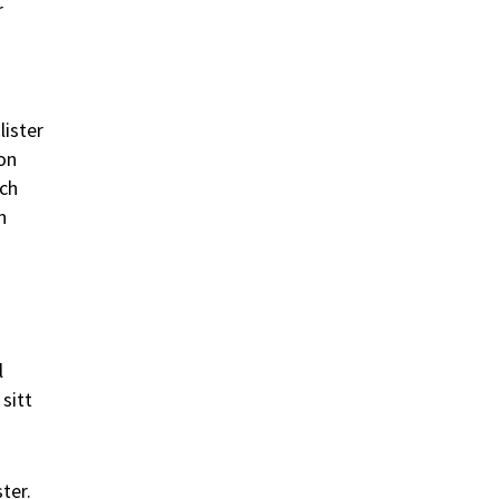
r
ister
gon
och
n
l
sitt
ter.