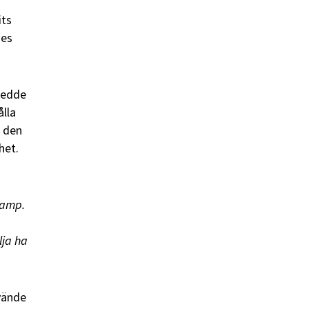
its
des
kedde
ålla
t den
het.
kamp.
lja ha
vände