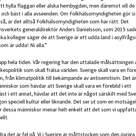
att hylla flaggan eller älska hembygden, men däremot vill de
st och bäst i alla avseenden. Om Folkhälsomyndigheten gör si
 så, är det alltså Folkhälsomyndigheten som har rätt. Det
sverkets generaldirektör Anders Danielsson, som 2015 sad
ska kolleger säger de att Sverige är ett udda land i asylfrågor
som är udda! Ni alla.”
pp hela tiden. Vår regering har den uttalade målsättningen 
kespolitik som skall frälsa världen. Sverige skall vara en för
, från klimatpolitik till bekämpande av antisemitism. Det är
niskor som hävdar att Sverige skall vara en förebild i ett
äst i ett annat, hävdar att det inte är något särskilt med Sve
gon speciell kultur eller liknande. Det ser ut som en motsäge
ör dessa människor menar helt enkelt att det som vi uppfatt
llt.
ndra det är fel på. Vi i Sverige är måttstocken som den övriga