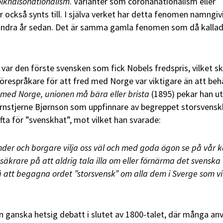
lkhälsonationalism
. Varianter som coronanationalism eller
 också synts till. I själva verket har detta fenomen namngiv
hundra år sedan. Det är samma gamla fenomen som då kalla
var den förste svensken som fick Nobels fredspris, vilket s
förespråkare för att fred med Norge var viktigare än att beh
 med Norge, unionen må bära eller brista
(1895) pekar han u
ørnstjerne Bjørnson som uppfinnare av begreppet storsvensk
ta för ”svenskhat”, mot vilket han svarade:
nder och borgare vilja oss väl och med goda ögon se på vår 
säkrare på att aldrig tala illa om eller förnärma det svenska
på att begagna ordet ”storsvensk” om alla dem i Sverge som vi
 ganska hetsig debatt i slutet av 1800-talet, där många an