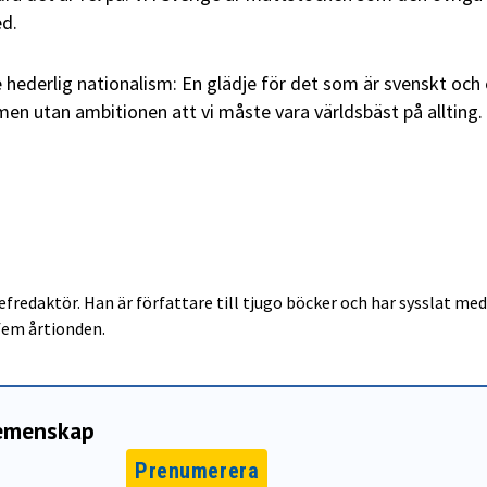
ed.
te hederlig nationalism: En glädje för det som är svenskt och
men utan ambitionen att vi måste vara världsbäst på allting.
fredaktör. Han är författare till tjugo böcker och har sysslat med
 fem årtionden.
gemenskap
Prenumerera