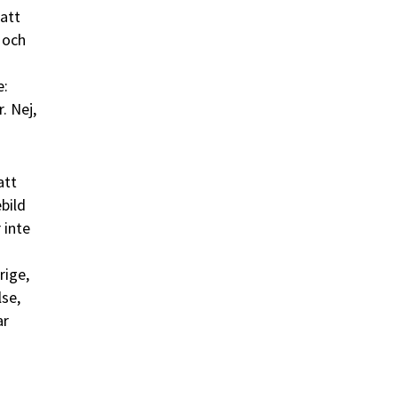
 att
 och
e:
. Nej,
att
ebild
 inte
rige,
lse,
ar