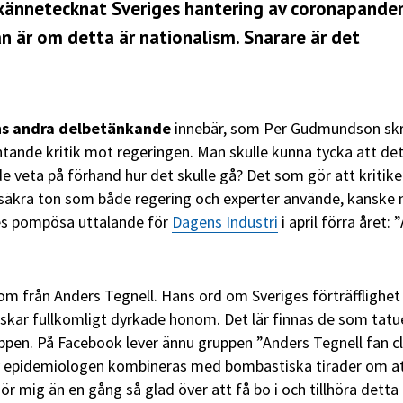
 kännetecknat Sveriges hantering av coronapande
n är om detta är nationalism. Snarare är det
s andra delbetänkande
innebär, som Per Gudmundson skr
intande kritik mot regeringen. Man skulle kunna tycka att det
e veta på förhand hur det skulle gå? Det som gör att kritike
lvsäkra ton som både regering och experter använde, kanske
kes pompösa uttalande för
Dagens Industri
i april förra året: ”
m från Anders Tegnell. Hans ord om Sveriges förträfflighet
skar fullkomligt dyrkade honom. Det lär finnas de som tatu
oppen. På Facebook lever ännu gruppen ”Anders Tegnell fan c
v epidemiologen kombineras med bombastiska tirader om a
ör mig än en gång så glad över att få bo i och tillhöra detta