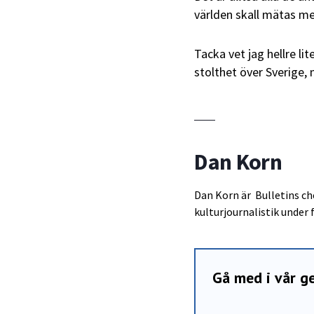
världen skall mätas m
Tacka vet jag hellre li
stolthet över Sverige, 
Dan Korn
Dan Korn är Bulletins che
kulturjournalistik under
Gå med i vår 