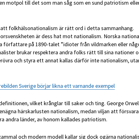
en motpol till det som man såg som en sund patriotism elle
å att folkhälsonationalism är rätt ord i detta sammanhang.
orsvenskheten är dess hat mot nationalism. Norska national
a författare på 1890-talet ”idioter från vildmarken eller nå
lister brukar respektera andra folks rätt till sina nationer 
 erövra och styra ett annat kallas därför inte nationalism, uta
ebilden Sverige börjar likna ett varnande exempel
 definitionen, vilket krånglar till saker och ting. George Orwel
enägna härskarlusten nationalism, medan viljan att försvara 
vra andra länder, av honom kallades patriotism.
gammal och modern modell kallar sig dock ogärna nationalis