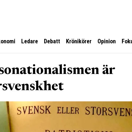
konomi
Ledare
Debatt
Krönikörer
Opinion
Fok
sonationalismen är
rsvenskhet