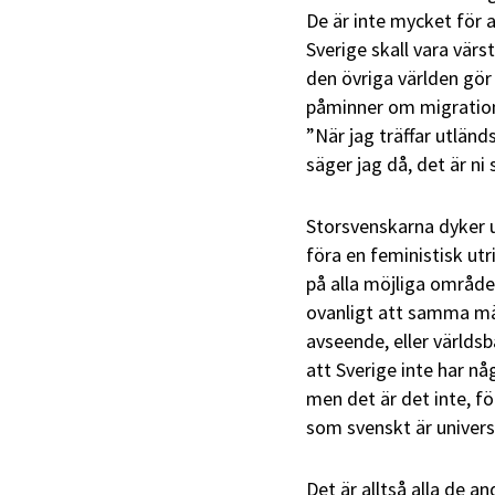
De är inte mycket för 
Sverige skall vara vär
den övriga världen gör
påminner om migration
”När jag träffar utländ
säger jag då, det är ni 
Storsvenskarna dyker u
föra en feministisk utri
på alla möjliga områden
ovanligt att samma män
avseende, eller världsb
att Sverige inte har nå
men det är det inte, f
som svenskt är universe
Det är alltså alla de a