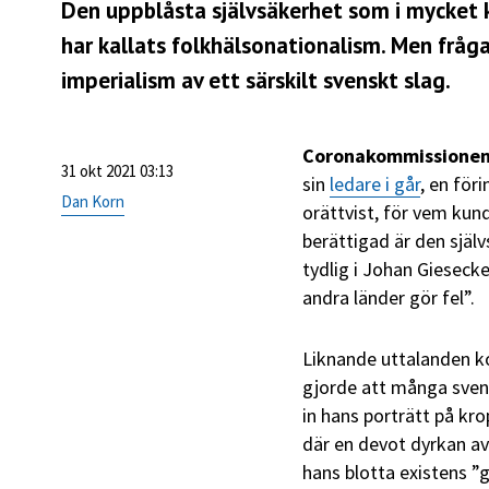
Den uppblåsta självsäkerhet som i mycket
har kallats folkhälsonationalism. Men fråga
imperialism av ett särskilt svenskt slag.
Coronakommissionen
31 okt 2021 03:13
sin
ledare i går
, en för
Dan Korn
orättvist, för vem kund
berättigad är den sjä
tydlig i Johan Giesec
andra länder gör fel”.
Liknande uttalanden ko
gjorde att många sven
in hans porträtt på kr
där en devot dyrkan a
hans blotta existens ”g