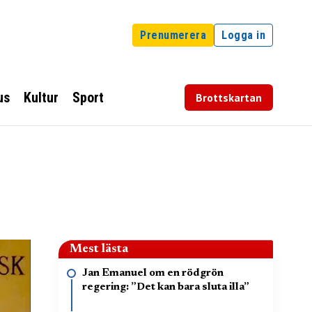
Prenumerera
Logga in
us
Kultur
Sport
Brottskartan
Mest lästa
Jan Emanuel om en rödgrön
regering: ”Det kan bara sluta illa”