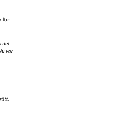
ifter
n det
Nu var
rätt.