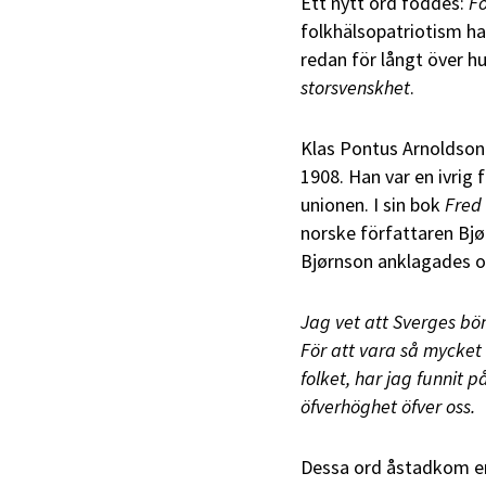
Ett nytt ord föddes:
Fo
folkhälsopatriotism har
redan för långt över 
storsvenskhet
.
Klas Pontus Arnoldson 
1908. Han var en ivrig 
unionen. I sin bok
Fred
norske författaren Bj
Bjørnson anklagades of
Jag vet att Sverges bö
För att vara så mycket 
folket, har jag funnit 
öfverhöghet öfver oss.
Dessa ord åstadkom en