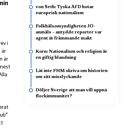
min
von Seth: Tyska AfD hotar
europeisk nationalism
Folkhälsomyndigheten JO-
anmäls – antydde reporter var
agent åt främmande makt
ev i
 är
Korn: Nationalism och religion är
n är
en giftig blandning
 mest
Låt inte FHM skriva om historien
Alla
om sitt misslyckande
Döljer Sverige att man vill uppnå
flockimmunitet?
erat
lub”
tt