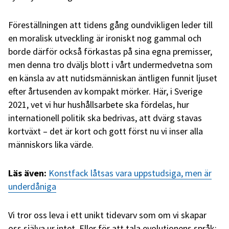
Föreställningen att tidens gång oundvikligen leder till
en moralisk utveckling är ironiskt nog gammal och
borde därför också förkastas på sina egna premisser,
men denna tro dväljs blott i vårt undermedvetna som
en känsla av att nutidsmänniskan äntligen funnit ljuset
efter årtusenden av kompakt mörker. Här, i Sverige
2021, vet vi hur hushållsarbete ska fördelas, hur
internationell politik ska bedrivas, att dvärg stavas
kortväxt – det är kort och gott först nu vi inser alla
människors lika värde.
Läs även:
Konstfack låtsas vara uppstudsiga, men är
underdåniga
Vi tror oss leva i ett unikt tidevarv som om vi skapar
oss själva ur intet. Eller för att tala evolutionens språk: