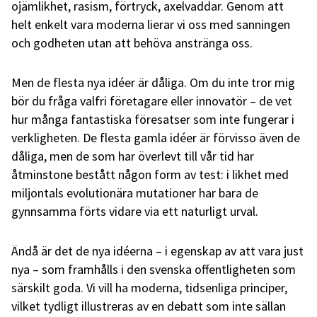
ojämlikhet, rasism, förtryck, axelvaddar. Genom att
helt enkelt vara moderna lierar vi oss med sanningen
och godheten utan att behöva anstränga oss.
Men de flesta nya idéer är dåliga. Om du inte tror mig
bör du fråga valfri företagare eller innovatör – de vet
hur många fantastiska föresatser som inte fungerar i
verkligheten. De flesta gamla idéer är förvisso även de
dåliga, men de som har överlevt till vår tid har
åtminstone bestått någon form av test: i likhet med
miljontals evolutionära mutationer har bara de
gynnsamma förts vidare via ett naturligt urval.
Ändå är det de nya idéerna – i egenskap av att vara just
nya – som framhålls i den svenska offentligheten som
särskilt goda. Vi vill ha moderna, tidsenliga principer,
vilket tydligt illustreras av en debatt som inte sällan