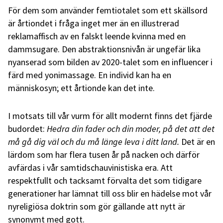
För dem som använder femtiotalet som ett skällsord
är årtiondet i fråga inget mer än en illustrerad
reklamaffisch av en falskt leende kvinna med en
dammsugare. Den abstraktionsnivån är ungefär lika
nyanserad som bilden av 2020-talet som en influencer i
färd med yonimassage. En individ kan ha en
människosyn; ett årtionde kan det inte.
I motsats till vår vurm för allt modernt finns det fjärde
budordet:
Hedra din fader och din moder, på det att det
må gå dig väl och du må länge leva i ditt land.
Det är en
lärdom som har flera tusen år på nacken och därför
avfärdas i vår samtidschauvinistiska era. Att
respektfullt och tacksamt förvalta det som tidigare
generationer har lämnat till oss blir en hädelse mot vår
nyreligiösa doktrin som gör gällande att nytt är
synonymt med gott.