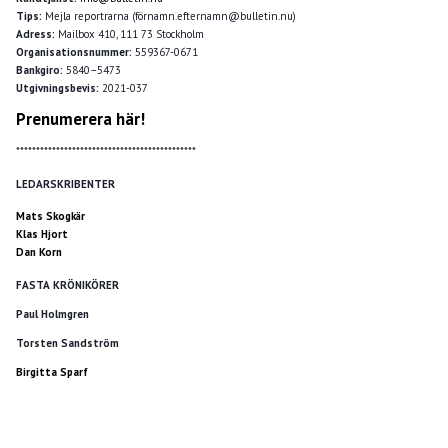
Tips:
Mejla reportrarna (förnamn.efternamn@bulletin.nu)
Adress:
Mailbox 410, 111 73 Stockholm
Organisationsnummer:
559367-0671
Bankgiro:
5840–5473
Utgivningsbevis:
2021-037
Prenumerera här!
*********************************************
LEDARSKRIBENTER
Mats Skogkär
Klas Hjort
Dan Korn
FASTA KRÖNIKÖRER
Paul Holmgren
Torsten Sandström
Birgitta Sparf