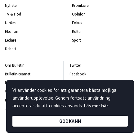
Nyheter
Krönikörer
TV & Pod
Opinion
Utrikes
Fokus
Ekonomi
Kultur
Ledare
Sport
Debatt
Om Bulletin
Twitter
Bulletin-teamet
Facebook
Integritetspolicy
Instagram
Vi använder cookies för att garantera bästa möjliga
Vanliga frågor och svar
Kontakta oss
användarupplevelse. Genom fortsatt användning
Rättelsepolicy
Nyhetsbrev
accepterar du att cookies används.
Läs mer här
.
Jobba hos oss
GODKÄNN