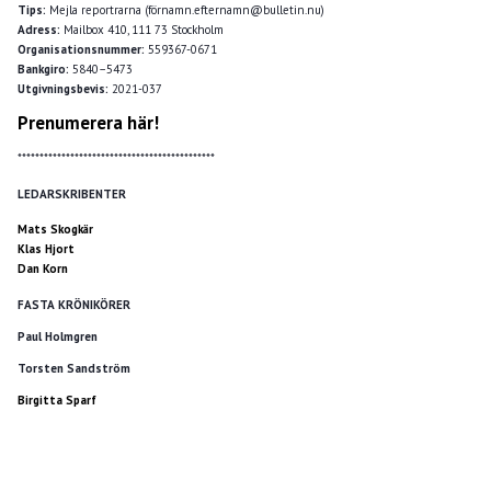
Tips:
Mejla reportrarna (förnamn.efternamn@bulletin.nu)
Adress:
Mailbox 410, 111 73 Stockholm
Organisationsnummer:
559367-0671
Bankgiro:
5840–5473
Utgivningsbevis:
2021-037
Prenumerera här!
*********************************************
LEDARSKRIBENTER
Mats Skogkär
Klas Hjort
Dan Korn
FASTA KRÖNIKÖRER
Paul Holmgren
Torsten Sandström
Birgitta Sparf