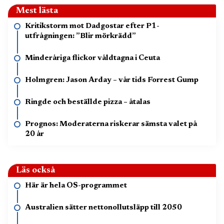
Mest lästa
Kritikstorm mot Dadgostar efter P1-
utfrågningen: ”Blir mörkrädd”
Minderåriga flickor våldtagna i Ceuta
Holmgren: Jason Arday – vår tids Forrest Gump
Ringde och beställde pizza – åtalas
Prognos: Moderaterna riskerar sämsta valet på
20 år
Läs också
Här är hela OS-programmet
Australien sätter nettonollutsläpp till 2050