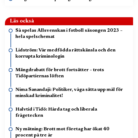
Läs också
Så spelas Allsvenskan i fotboll säsongen 2023 –
hela spelschemat
Lidström: Vår medfödda rättskänsla och den
korrupta kriminologin
Mängdrabatt för brott fortsätter – trots
Tidöpartiernas löften
Nima Sanandaji: Politiker, våga sätta upp mål för
minskad kriminalitet!
Halvtid i Tidö: Hårda tag och liberala
frågetecken
Ny mätning: Brott mot företag har ökat 40
procent på tre år