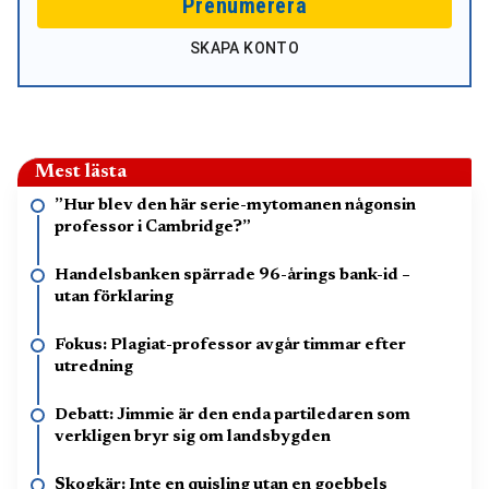
Prenumerera
SKAPA KONTO
Mest lästa
”Hur blev den här serie-mytomanen någonsin
professor i Cambridge?”
Handelsbanken spärrade 96-årings bank-id –
utan förklaring
Fokus: Plagiat-professor avgår timmar efter
utredning
Debatt: Jimmie är den enda partiledaren som
verkligen bryr sig om landsbygden
Skogkär: Inte en quisling utan en goebbels