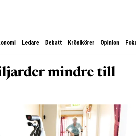
konomi
Ledare
Debatt
Krönikörer
Opinion
Fok
ljarder mindre till