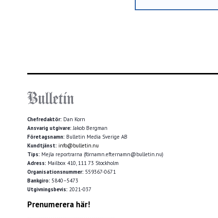
Chefredaktör:
Dan Korn
Ansvarig utgivare:
Jakob Bergman
Företagsnamn:
Bulletin Media Sverige AB
Kundtjänst:
info@bulletin.nu
Tips:
Mejla reportrarna (förnamn.efternamn@bulletin.nu)
Adress:
Mailbox 410, 111 73 Stockholm
Organisationsnummer:
559367-0671
Bankgiro:
5840–5473
Utgivningsbevis:
2021-037
Prenumerera här!