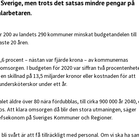
 i Sverige, men trots det satsas mindre pengar på
arbetaren
.
ar 200 av landets 290 kommuner minskat budgetandelen till
ste 20 åren.
3,6 procent – nästan var fjärde krona – av kommunernas
eomsorgen. I budgeten för 2020 var siffran två procentenhet
 en skillnad på 13,5 miljarder kronor eller kostnaden för att
 undersköterskor under ett år.
let äldre över 80 nära fördubblas, till cirka 900 000 år 2040, 
os. Att klara omsorgen då blir den stora utmaningen, säger
hefsekonom på Sveriges Kommuner och Regioner.
li svårt är att få tillräckligt med personal. Om vi ska ha 