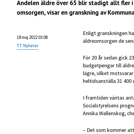
Andelen äldre över 65 blir stadigt allt fler
omsorgen, visar en granskning av
Kommunal
Enligt granskningen h
18 maj 2022 03:08
äldreomsorgen de sena
TT Nyheter
För 20 år sedan gick 2
budgetpengar till äldr
lägre, vilket motsvarar
heltidsanställa 31 400
I framtiden väntas anta
Socialstyrelsens progn
Annika Wallenskog, c
– Det som kommer att b