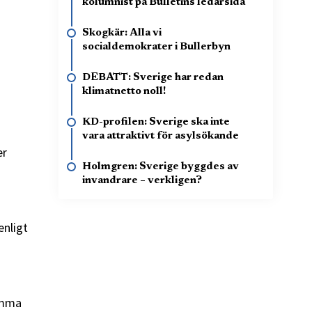
kolumnist på Bulletins ledarsida
Skogkär: Alla vi
socialdemokrater i Bullerbyn
DEBATT: Sverige har redan
klimatnetto noll!
KD-profilen: Sverige ska inte
vara attraktivt för asylsökande
er
Holmgren: Sverige byggdes av
invandrare – verkligen?
enligt
samma