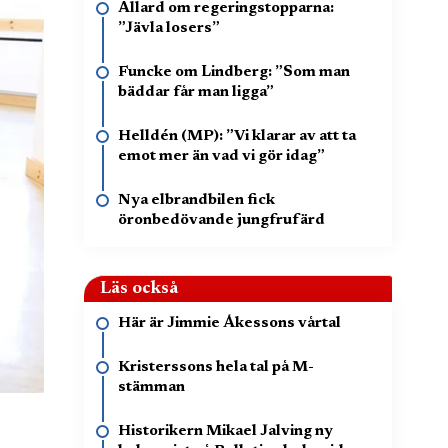
Allard om regeringstopparna:
”Jävla losers”
Funcke om Lindberg: ”Som man
bäddar får man ligga”
Helldén (MP): ”Vi klarar av att ta
emot mer än vad vi gör idag”
Nya elbrandbilen fick
öronbedövande jungfrufärd
Läs också
Här är Jimmie Åkessons vårtal
Kristerssons hela tal på M-
stämman
Historikern Mikael Jalving ny