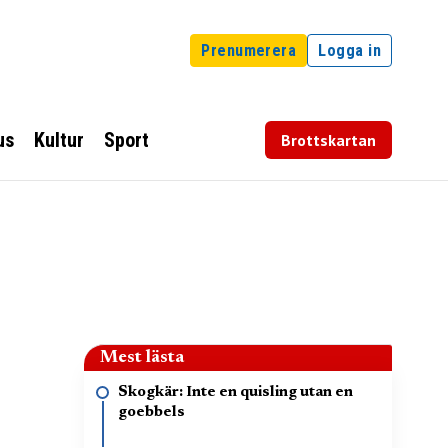
Prenumerera
Logga in
us
Kultur
Sport
Brottskartan
Mest lästa
Skogkär: Inte en quisling utan en
goebbels