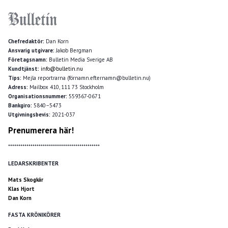
Chefredaktör:
Dan Korn
Ansvarig utgivare:
Jakob Bergman
Företagsnamn:
Bulletin Media Sverige AB
Kundtjänst:
info@bulletin.nu
Tips:
Mejla reportrarna (förnamn.efternamn@bulletin.nu)
Adress:
Mailbox 410, 111 73 Stockholm
Organisationsnummer:
559367-0671
Bankgiro:
5840–5473
Utgivningsbevis:
2021-037
Prenumerera här!
*********************************************
LEDARSKRIBENTER
Mats Skogkär
Klas Hjort
Dan Korn
FASTA KRÖNIKÖRER