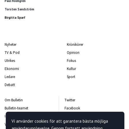
Paul Holmgren
Torsten Sandström
Birgitta Sparf
Nyheter
Krönikörer
TV & Pod
Opinion
Utrikes
Fokus
Ekonomi
Kultur
Ledare
Sport
Debatt
Om Bulletin
Twitter
Bulletin-teamet
Facebook
Integritetspolicy
Instagram
Vi använder cookies för att garantera bästa möjliga
Vanliga frågor och svar
Kontakta oss
användarupplevelse. Genom fortsatt användning