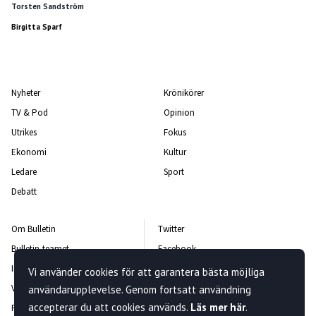
Torsten Sandström
Birgitta Sparf
Nyheter
Krönikörer
TV & Pod
Opinion
Utrikes
Fokus
Ekonomi
Kultur
Ledare
Sport
Debatt
Om Bulletin
Twitter
Bulletin-teamet
Facebook
Integritetspolicy
Instagram
Vi använder cookies för att garantera bästa möjliga
Vanliga frågor och svar
Kontakta oss
användarupplevelse. Genom fortsatt användning
accepterar du att cookies används.
Läs mer här
.
Rättelsepolicy
Nyhetsbrev