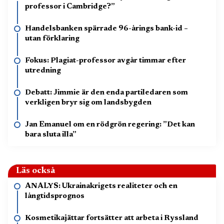
professor i Cambridge?”
Handelsbanken spärrade 96-årings bank-id –
utan förklaring
Fokus: Plagiat-professor avgår timmar efter
utredning
Debatt: Jimmie är den enda partiledaren som
verkligen bryr sig om landsbygden
Jan Emanuel om en rödgrön regering: ”Det kan
bara sluta illa”
Läs också
ANALYS: Ukrainakrigets realiteter och en
långtidsprognos
Kosmetikajättar fortsätter att arbeta i Ryssland