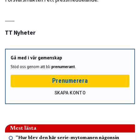
TT Nyheter
Gå med i vår gemenskap
Stöd oss genom att bli
prenumerant
.
Prenumerera
SKAPA KONTO
Mest lästa
”Hur blev den här serie-mytomanen någonsin