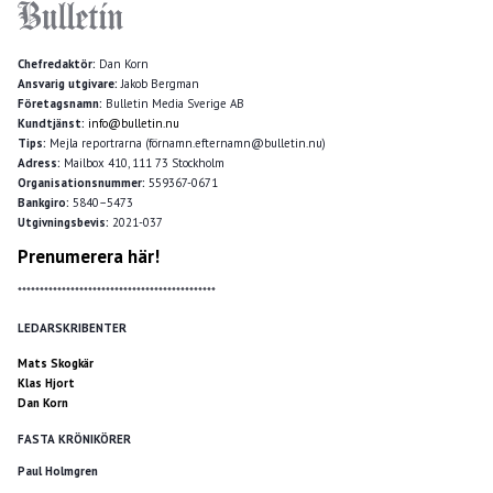
Chefredaktör:
Dan Korn
Ansvarig utgivare:
Jakob Bergman
Företagsnamn:
Bulletin Media Sverige AB
Kundtjänst:
info@bulletin.nu
Tips:
Mejla reportrarna (förnamn.efternamn@bulletin.nu)
Adress:
Mailbox 410, 111 73 Stockholm
Organisationsnummer:
559367-0671
Bankgiro:
5840–5473
Utgivningsbevis:
2021-037
Prenumerera här!
*********************************************
LEDARSKRIBENTER
Mats Skogkär
Klas Hjort
Dan Korn
FASTA KRÖNIKÖRER
Paul Holmgren