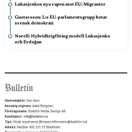
Lukasjenkos nya vapen mot EU: Migranter
Gustavsson: L:s EU-parlamentsgrupp hotar
svensk demokrati
Norell: Hybridkrigföring modell Lukasjenko
och Erdoğan
Chefredaktör:
Dan Korn
Ansvarig utgivare:
Jakob Bergman
Företagsnamn:
Bulletin Media Sverige AB
Kundtjänst:
info@bulletin.nu
Tips:
Mejla reportrarna (förnamn.efternamn@bulletin.nu)
Adress:
Mailbox 410, 111 73 Stockholm