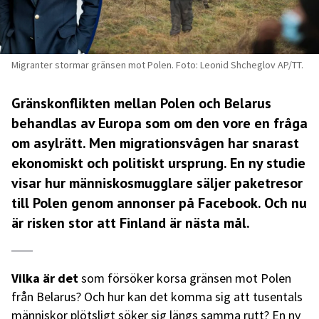
Migranter stormar gränsen mot Polen. Foto: Leonid Shcheglov AP/TT.
Gränskonflikten mellan Polen och Belarus
behandlas av Europa som om den vore en fråga
om asylrätt. Men migrationsvågen har snarast
ekonomiskt och politiskt ursprung. En ny studie
visar hur människosmugglare säljer paketresor
till Polen genom annonser på Facebook. Och nu
är risken stor att Finland är nästa mål.
Vilka är det
som försöker korsa gränsen mot Polen
från Belarus? Och hur kan det komma sig att tusentals
människor plötsligt söker sig längs samma rutt? En ny