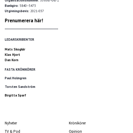
Organisationsnummer:
559367-0671
Bankgiro:
5840–5473
Utgivningsbevis:
2021-037
Prenumerera här!
*********************************************
LEDARSKRIBENTER
Mats Skogkär
Klas Hjort
Dan Korn
FASTA KRÖNIKÖRER
Paul Holmgren
Torsten Sandström
Birgitta Sparf
Nyheter
Krönikörer
TV & Pod
Opinion