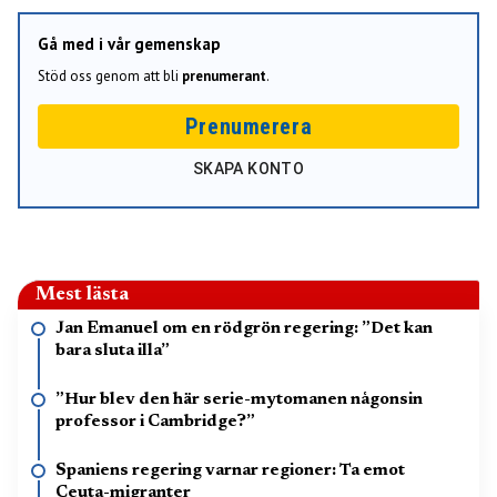
Gå med i vår gemenskap
Stöd oss genom att bli
prenumerant
.
Prenumerera
SKAPA KONTO
Mest lästa
Jan Emanuel om en rödgrön regering: ”Det kan
bara sluta illa”
”Hur blev den här serie-mytomanen någonsin
professor i Cambridge?”
Spaniens regering varnar regioner: Ta emot
Ceuta-migranter