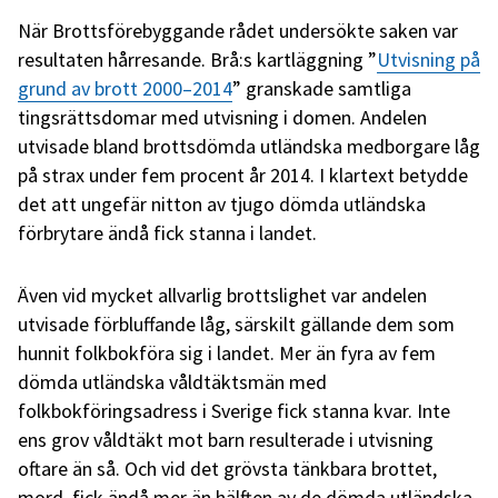
När Brottsförebyggande rådet undersökte saken var
resultaten hårresande. Brå:s kartläggning ”
Utvisning på
grund av brott 2000–2014
” granskade samtliga
tingsrättsdomar med utvisning i domen. Andelen
utvisade bland brottsdömda utländska medborgare låg
på strax under fem procent år 2014. I klartext betydde
det att ungefär nitton av tjugo dömda utländska
förbrytare ändå fick stanna i landet.
Även vid mycket allvarlig brottslighet var andelen
utvisade förbluffande låg, särskilt gällande dem som
hunnit folkbokföra sig i landet. Mer än fyra av fem
dömda utländska våldtäktsmän med
folkbokföringsadress i Sverige fick stanna kvar. Inte
ens grov våldtäkt mot barn resulterade i utvisning
oftare än så. Och vid det grövsta tänkbara brottet,
mord, fick ändå mer än hälften av de dömda utländska