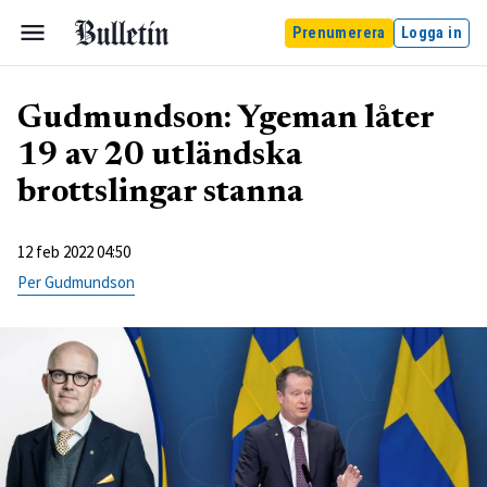
Prenumerera
Logga in
Gudmundson: Ygeman låter
19 av 20 utländska
brottslingar stanna
12 feb 2022 04:50
Per Gudmundson