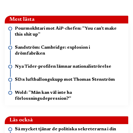
Mest lästa
Pourmokhtari mot AiP-chefen: ”You can’t make
this shit up”
Sandström: Cambridge: explosion i
drömfabriken
Nya Tider-profilen lämnar nationaliströrelse
SD:s luftballongskupp mot Thomas Stenström
Wold: ”Män kan väl inte ha
förlossningsdepression?”
Läs också
Så mycket tjänar de politiska sekreterarna i din