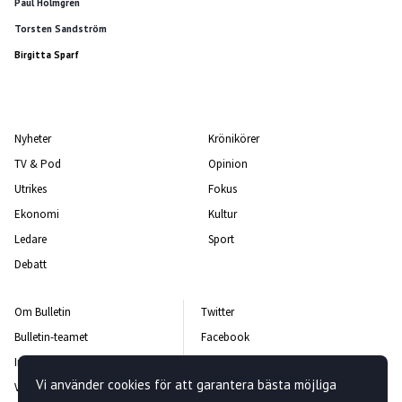
Paul Holmgren
Torsten Sandström
Birgitta Sparf
Nyheter
Krönikörer
TV & Pod
Opinion
Utrikes
Fokus
Ekonomi
Kultur
Ledare
Sport
Debatt
Om Bulletin
Twitter
Bulletin-teamet
Facebook
Integritetspolicy
Instagram
Vi använder cookies för att garantera bästa möjliga
Vanliga frågor och svar
Kontakta oss