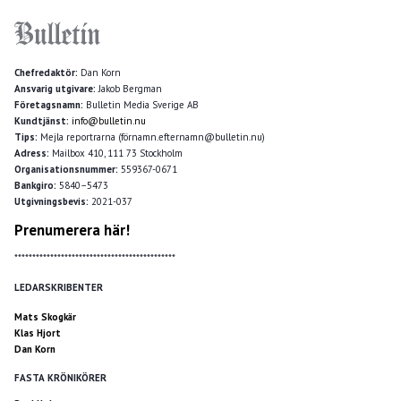
Chefredaktör:
Dan Korn
Ansvarig utgivare:
Jakob Bergman
Företagsnamn:
Bulletin Media Sverige AB
Kundtjänst:
info@bulletin.nu
Tips:
Mejla reportrarna (förnamn.efternamn@bulletin.nu)
Adress:
Mailbox 410, 111 73 Stockholm
Organisationsnummer:
559367-0671
Bankgiro:
5840–5473
Utgivningsbevis:
2021-037
Prenumerera här!
*********************************************
LEDARSKRIBENTER
Mats Skogkär
Klas Hjort
Dan Korn
FASTA KRÖNIKÖRER