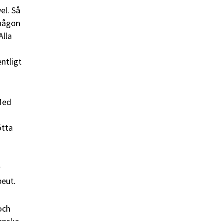
el. Så
 någon
Alla
ntligt
 Med
ötta
r
peut.
och