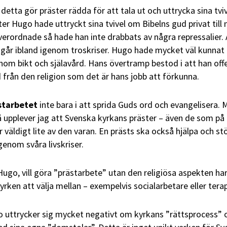
detta gör präster rädda för att tala ut och uttrycka sina tviv
ster Hugo hade uttryckt sina tvivel om Bibelns gud privat till
överordnade så hade han inte drabbats av några repressalier. 
r, går ibland igenom troskriser. Hugo hade mycket väl kunnat
enom bikt och själavård. Hans övertramp bestod i att han offe
d från den religion som det är hans jobb att förkunna.
ästarbetet
inte bara i att sprida Guds ord och evangelisera.
 så upplever jag att Svenska kyrkans präster – även de som på
r väldigt lite av den varan. En prästs ska också hjälpa och st
genom svåra livskriser.
Hugo, vill göra ”prästarbete” utan den religiösa aspekten ha
 yrken att välja mellan – exempelvis socialarbetare eller tera
go uttrycker sig mycket negativt om kyrkans ”rättsprocess” 