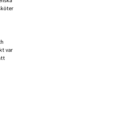
venska
sköter
ch
kt var
att