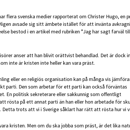
ar flera svenska medier rapporterat om Christer Hugo, en pr
igen avsade sig sitt ämbete istället för att invänta avkragn
lse bestod i en artikel med rubriken ”Jag har sagt farväl til
örer anser att han blivit orättvist behandlad. Det är dock i
m inte är kristen inte heller kan vara präst.
mling eller en religiös organisation kan på många vis jämför
iskt parti. Den som arbetar för ett parti kan också förväntas
t. En politisk sekreterare eller sakkunnig som offentligt
 att rösta på ett annat parti än han eller hon arbetade för sku
Detta trots att vi i Sverige såklart har rätt att rösta hur vi vi
vara kristen. Men om du ska jobba som präst, är det lika natu