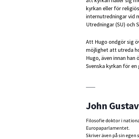
att kyrkan håller sig 
kyrkan eller för religi
internutredningar vid 
Utredningar (SU) och 
Att Hugo ondgör sig ö
möjlighet att utreda h
Hugo, även innan han öv
Svenska kyrkan för en 
John Gusta
Filosofie doktor i nation
Europaparlamentet.
Skriver även på sin egen