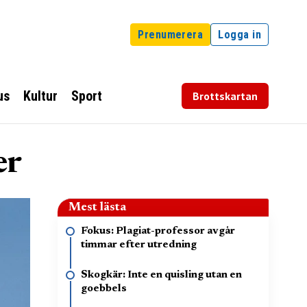
Prenumerera
Logga in
us
Kultur
Sport
Brottskartan
er
Mest lästa
Fokus: Plagiat-professor avgår
timmar efter utredning
Skogkär: Inte en quisling utan en
goebbels