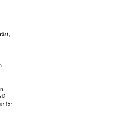
räst,
n
an
ndå
ar för