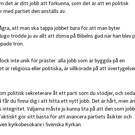
m det är ditt jobb att förkunna, som det är att en politisk
 med partiet den anställs av.
några, att man ska tappa jobbet bara för att man byter
ugo trodde ju av allt att döma på Bibelns gud när han blev p
pade tron.
ock inte unik för präster: alla jobb som är byggda på en
t är religiösa eller politiska, är villkorade på att övertygelse
m politisk sekreterare åt ett parti som du stödjer, och sed
å får du finna dig i att hitta ett nytt jobb. Det är hårt, men ä
 integritet. Väljarna måste ju kunna lita på att den som jobb
faktiskt gör sitt bästa för att avancera partiets åsikter och
ven kyrkobesökare i Svenska Kyrkan.