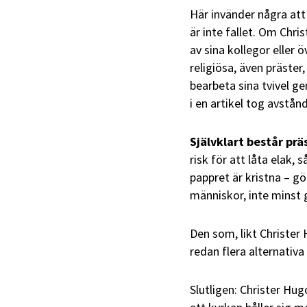
Här invänder några att 
är inte fallet. Om Chri
av sina kollegor eller 
religiösa, även präste
bearbeta sina tvivel g
i en artikel tog avstån
Självklart består pr
risk för att låta elak,
pappret är kristna – gö
människor, inte minst 
Den som, likt Christer 
redan flera alternativa
Slutligen: Christer Hu