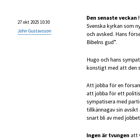
Den senaste veckan
h
27 okt 2025 10:30
Svenska kyrkan som nyl
John Gustavsson
och avsked. Hans försee
Bibelns gud”.
Hugo och hans sympatis
konstigt med att den so
Att jobba för en försa
att jobba för ett polit
sympatisera med partie
tillkännagav sin avsikt
snart bli av med jobbet. 
Ingen är tvungen
att 