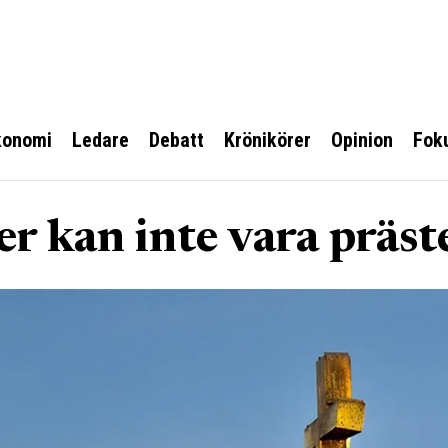
konomi
Ledare
Debatt
Krönikörer
Opinion
Fok
er kan inte vara präst