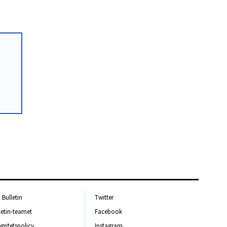
Bulletin
Twitter
letin-teamet
Facebook
egritetspolicy
Instagram