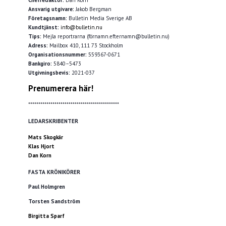
Ansvarig utgivare:
Jakob Bergman
Företagsnamn:
Bulletin Media Sverige AB
Kundtjänst:
info@bulletin.nu
Tips:
Mejla reportrarna (förnamn.efternamn@bulletin.nu)
Adress:
Mailbox 410, 111 73 Stockholm
Organisationsnummer:
559367-0671
Bankgiro:
5840–5473
Utgivningsbevis:
2021-037
Prenumerera här!
*********************************************
LEDARSKRIBENTER
Mats Skogkär
Klas Hjort
Dan Korn
FASTA KRÖNIKÖRER
Paul Holmgren
Torsten Sandström
Birgitta Sparf