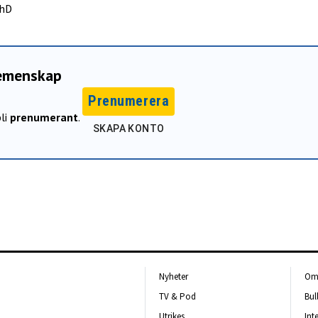
PhD
gemenskap
Prenumerera
li
prenumerant
.
SKAPA KONTO
Nyheter
Om 
TV & Pod
Bul
Utrikes
Int