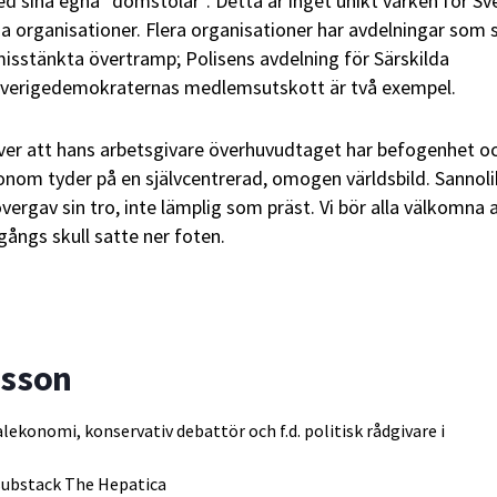
med sina egna ”domstolar”. Detta är inget unikt varken för S
ösa organisationer. Flera organisationer har avdelningar som 
misstänkta övertramp; Polisens avdelning för Särskilda
Sverigedemokraternas medlemsutskott är två exempel.
ver att hans arbetsgivare överhuvudtaget har befogenhet o
onom tyder på en självcentrerad, omogen världsbild. Sannoli
ergav sin tro, inte lämplig som präst. Vi bör alla välkomna 
gångs skull satte ner foten.
vsson
alekonomi, konservativ debattör och f.d. politisk rådgivare i
 substack
The Hepatica