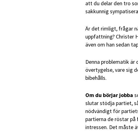
att du delar den tro so
sakkunnig sympatiserar
Är det rimligt, frågar 
uppfattning? Christer H
även om han sedan tap
Denna problematik är d
övertygelse, vare sig de
bibehålls.
Om du börjar jobba
so
slutar stödja partiet, s
nödvändigt för partiets
partierna de röstar på 
intressen. Det måste ä