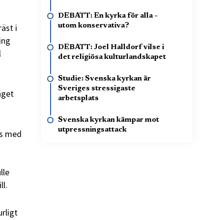
DEBATT: En kyrka för alla –
äst i
utom konservativa?
ing
DEBATT: Joel Halldorf vilse i
l
det religiösa kulturlandskapet
Studie: Svenska kyrkan är
Sveriges stressigaste
nget
arbetsplats
Svenska kyrkan kämpar mot
utpressningsattack
as med
lle
ll.
rligt