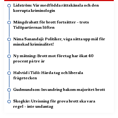
Lidström: Vår medfödda rättskänsla och den
korrupta kriminologin
Mängdrabatt för brott fortsätter – trots
Tidöpartiernas löften
Nima Sanandaji: Politiker, våga sätta upp mål för
minskad kriminalitet!
Ny mätning: Brott mot företag har ökat 40
procent på tre år
Halvtid i Tidö: Hårda tag och liberala
frågetecken
Gudmundson: Invandring bakom majoritet brott
Skogkär: Utvisning för grova brott ska vara
regel – inte undantag