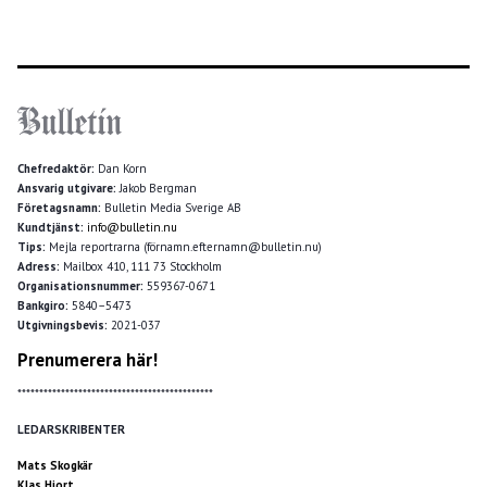
Chefredaktör:
Dan Korn
Ansvarig utgivare:
Jakob Bergman
Företagsnamn:
Bulletin Media Sverige AB
Kundtjänst:
info@bulletin.nu
Tips:
Mejla reportrarna (förnamn.efternamn@bulletin.nu)
Adress:
Mailbox 410, 111 73 Stockholm
Organisationsnummer:
559367-0671
Bankgiro:
5840–5473
Utgivningsbevis:
2021-037
Prenumerera här!
*********************************************
LEDARSKRIBENTER
Mats Skogkär
Klas Hjort