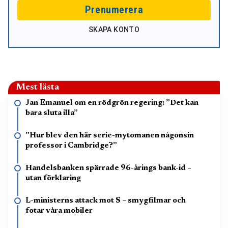
Prenumerera
SKAPA KONTO
Mest lästa
Jan Emanuel om en rödgrön regering: ”Det kan
bara sluta illa”
”Hur blev den här serie-mytomanen någonsin
professor i Cambridge?”
Handelsbanken spärrade 96-årings bank-id –
utan förklaring
L-ministerns attack mot S – smygfilmar och
fotar våra mobiler