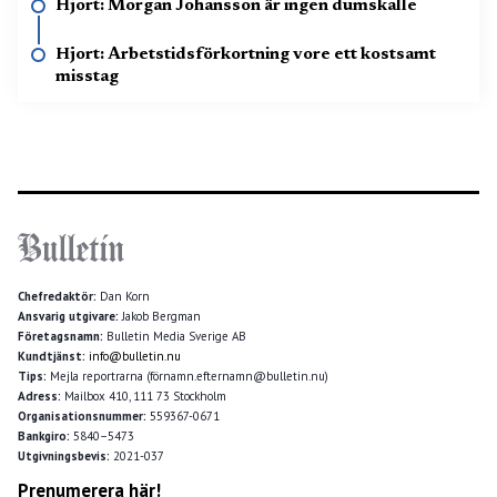
Hjort: Morgan Johansson är ingen dumskalle
Hjort: Arbetstidsförkortning vore ett kostsamt
misstag
Chefredaktör:
Dan Korn
Ansvarig utgivare:
Jakob Bergman
Företagsnamn:
Bulletin Media Sverige AB
Kundtjänst:
info@bulletin.nu
Tips:
Mejla reportrarna (förnamn.efternamn@bulletin.nu)
Adress:
Mailbox 410, 111 73 Stockholm
Organisationsnummer:
559367-0671
Bankgiro:
5840–5473
Utgivningsbevis:
2021-037
Prenumerera här!