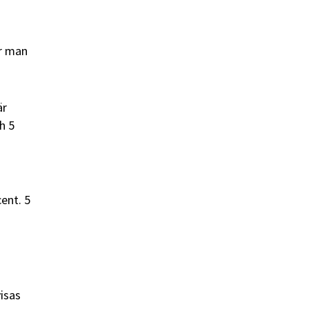
är man
är
h 5
cent. 5
isas