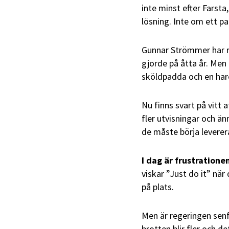
inte minst efter Farsta
lösning. Inte om ett par
Gunnar Strömmer har 
gjorde på åtta år. Men 
sköldpadda och en hare
Nu finns svart på vitt a
fler utvisningar och än
de måste börja leverera
I dag är frustratione
viskar ”Just do it” nä
på plats.
Men är regeringen sen
brotten blir fler och de