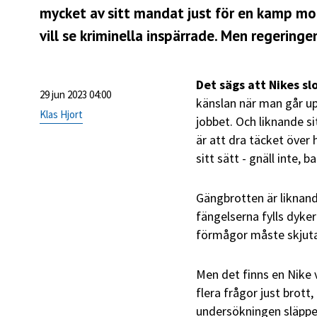
mycket av sitt mandat just för en kamp mot
vill se kriminella inspärrade. Men regerin
Det sägs att Nikes sl
29 jun 2023 04:00
känslan när man går up
Klas Hjort
jobbet. Och liknande si
är att dra täcket över 
sitt sätt - gnäll inte, b
Gängbrotten är liknand
fängelserna fylls dyker
förmågor måste skjuta e
Men det finns en Nike v
flera frågor just brott
undersökningen släpper