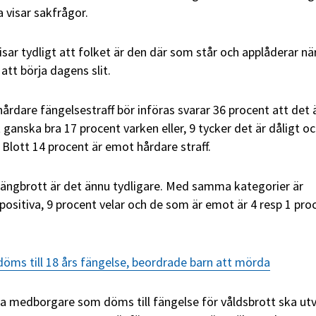
 visar sakfrågor.
isar tydligt att folket är den där som står och applåderar n
 att börja dagens slit.
rdare fängelsestraff bör införas svarar 36 procent att det 
ganska bra 17 procent varken eller, 9 tycker det är dåligt oc
 Blott 14 procent är emot hårdare straff.
 gängbrott är det ännu tydligare. Med samma kategorier är
 positiva, 9 procent velar och de som är emot är 4 resp 1 pro
döms till 18 års fängelse, beordrade barn att mörda
a medborgare som döms till fängelse för våldsbrott ska utv