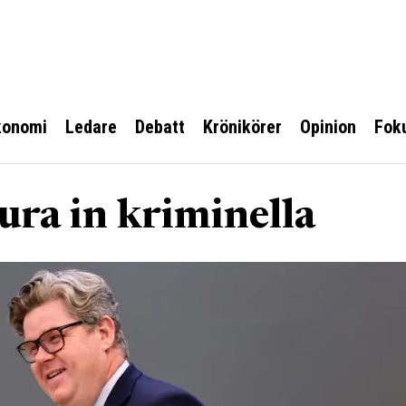
konomi
Ledare
Debatt
Krönikörer
Opinion
Fok
bura in kriminella