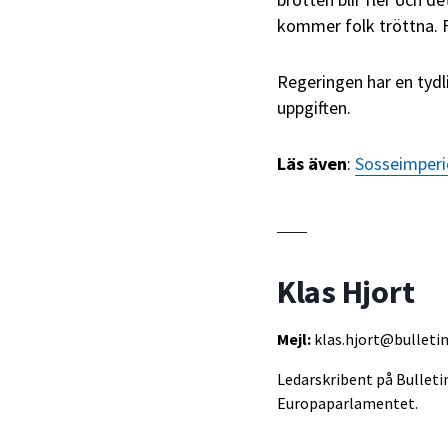
kommer folk tröttna. F
Regeringen har en tydl
uppgiften.
Läs även
:
Sosseimperie
Klas Hjort
Mejl:
klas.hjort@bulletin
Ledarskribent på Bullet
Europaparlamentet.