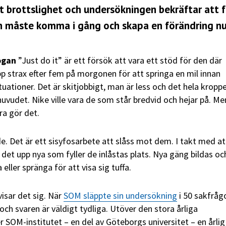
 brottslighet och undersökningen bekräftar att f
gen måste komma i gång och skapa en förändring nu
ogan
”Just do it” är ett försök att vara ett stöd för den där
p strax efter fem på morgonen för att springa en mil innan
tuationer. Det är skitjobbigt, man är less och det hela kroppen
huvudet. Nike ville vara de som står bredvid och hejar på. Me
ara gör det.
e. Det är ett sisyfosarbete att slåss mot dem. I takt med at
 det upp nya som fyller de inlåstas plats. Nya gäng bildas oc
ller spränga för att visa sig tuffa.
isar det sig. När
SOM släppte sin undersökning
i 50 sakfrågo
, och svaren är väldigt tydliga. Utöver den stora årliga
 SOM-institutet – en del av Göteborgs universitet – en årlig