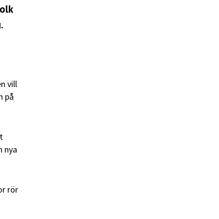
olk
.
 vill
n på
t
h nya
r rör