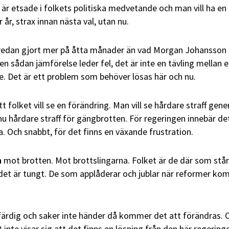
, är etsade i folkets politiska medvetande och man vill ha en
 år, strax innan nästa val, utan nu.
redan gjort mer på åtta månader än vad Morgan Johansson
en sådan jämförelse leder fel, det är inte en tävling mellan 
. Det är ett problem som behöver lösas här och nu.
tt folket vill se en förändring. Man vill se hårdare straff gener
nu hårdare straff för gängbrotten. För regeringen innebär de
. Och snabbt, för det finns en växande frustration.
n
mot brotten. Mot brottslingarna. Folket är de där som stå
r det är tungt. De som applåderar och jublar när reformer k
färdig och saker inte händer då kommer det att förändras.
t inte visar sig att det finns en lösning från den här regering