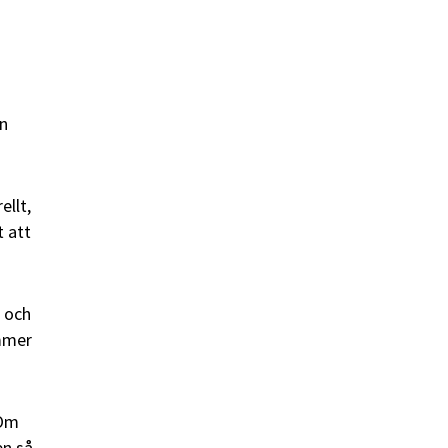
en
ellt,
t att
r och
ommer
 Om
en så