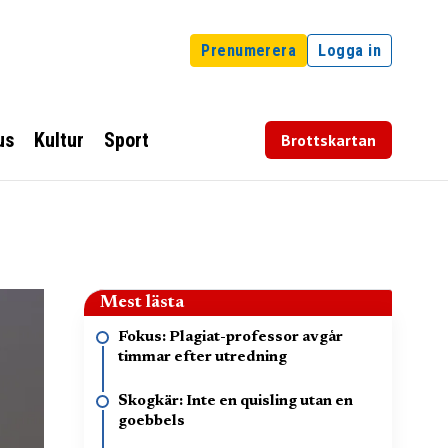
Prenumerera
Logga in
us
Kultur
Sport
Brottskartan
Mest lästa
Fokus: Plagiat-professor avgår
timmar efter utredning
Skogkär: Inte en quisling utan en
goebbels