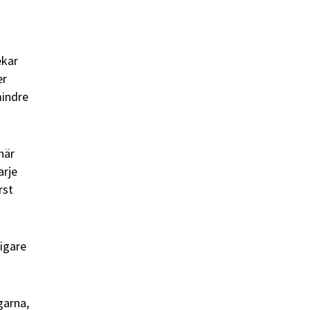
ekar
er
mindre
när
arje
rst
tigare
garna,