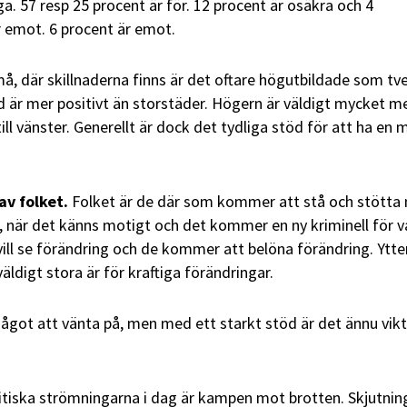
iga. 57 resp 25 procent är för. 12 procent är osäkra och 4
r emot. 6 procent är emot.
må, där skillnaderna finns är det oftare högutbildade som tv
 är mer positivt än storstäder. Högern är väldigt mycket m
e till vänster. Generellt är dock det tydliga stöd för att ha en 
av folket.
Folket är de där som kommer att stå och stötta 
, när det känns motigt och det kommer en ny kriminell för v
vill se förändring och de kommer att belöna förändring. Ytte
ldigt stora är för kraftiga förändringar.
 något att vänta på, men med ett starkt stöd är det ännu vik
litiska strömningarna i dag är kampen mot brotten. Skjutnin