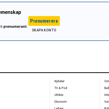
gemenskap
Prenumerera
li
prenumerant
.
SKAPA KONTO
Nyheter
Om 
TV & Pod
Bul
Utrikes
Int
Ekonomi
Van
Ledare
Rät