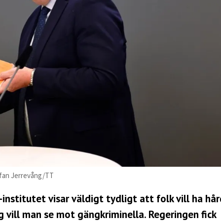
tefan Jerrevång/TT
stitutet visar väldigt tydligt att folk vill ha hå
tag vill man se mot gängkriminella. Regeringen fick