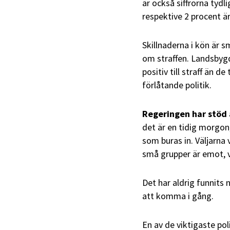
är också siffrorna tydl
respektive 2 procent ä
Skillnaderna i kön är s
om straffen. Landsbygd
positiv till straff än d
förlåtande politik.
Regeringen har stöd 
det är en tidig morgon
som buras in. Väljarna 
små grupper är emot, vä
Det har aldrig funnits
att komma i gång.
En av de viktigaste po