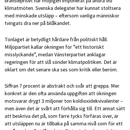
bränslepriset har möjligen imponerat på andra vid
klimatmöten. Svenska delegater har kunnat stoltsera
med minskade utsläpp – eftersom vanliga människor
tvingats dra ner på bilåkandet.
Tonläget är betydligt hårdare från politiskt håll.
Miljöpartiet kallar ökningen för ”ett historiskt
misslyckande”, medan Vänsterpartiet anklagar
regeringen för att slå sönder klimatpolitiken. Det är
oklart om det senare ska ses som kritik eller beröm.
Siffran 7 procent är abstrakt och svår att greppa. Mer
konkret är den ofta använda uppgiften att ökningen
motsvarar drygt 3 miljoner ton koldioxidekvivalenter –
men även det är svårt att förhålla sig till. Ett annat sätt
att beskriva det på, som färre tycks förfäras över, är
att utsläppen nu är tillbaka på samma nivå som för ett