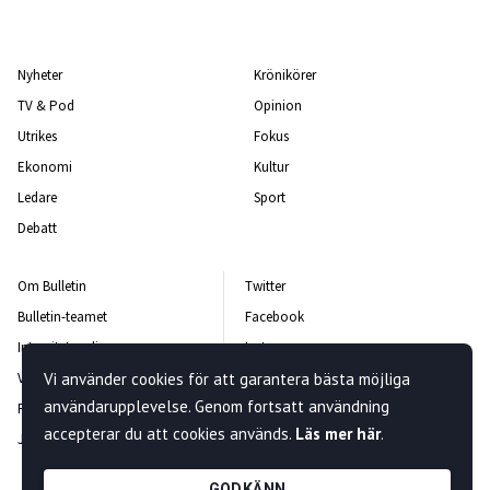
Nyheter
Krönikörer
TV & Pod
Opinion
Utrikes
Fokus
Ekonomi
Kultur
Ledare
Sport
Debatt
Om Bulletin
Twitter
Bulletin-teamet
Facebook
Integritetspolicy
Instagram
Vanliga frågor och svar
Vi använder cookies för att garantera bästa möjliga
Kontakta oss
användarupplevelse. Genom fortsatt användning
Rättelsepolicy
Nyhetsbrev
accepterar du att cookies används.
Läs mer här
.
Jobba hos oss
GODKÄNN