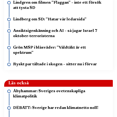
Lindgren om filmen ”Flaggan” – inte ett försök
att tysta SD
Lindberg om SD: ”Hatar vår ledarsida”
Ansiktsigenkänning och AI – så jagar Israel 7
oktober-terroristerna
Grön MSP i blåsväder: ”Våldtäkt är ett
spektrum”
Ryskt par tältade i skogen – sitter nu i förvar
Läs också
Åbyhammar: Sveriges ovetenskapliga
klimatpolitik
DEBATT: Sverige har redan klimatnetto noll!