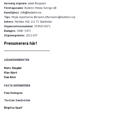
Ansvarig utgivare:
Jakob Bergman
Företagsnamn:
Bulletin Media Sverige AB
Kundtjänst:
info@bulletin.nu
Tips:
Mejla reportrarna (förnamn.efternamn@bulletin.nu)
Adress:
Mailbox 410, 111 73 Stockholm
Organisationsnummer:
559367-0671
Bankgiro:
5840–5473
Utgivningsbevis:
2021-037
Prenumerera här!
*********************************************
LEDARSKRIBENTER
Mats Skogkär
Klas Hjort
Dan Korn
FASTA KRÖNIKÖRER
Paul Holmgren
Torsten Sandström
Birgitta Sparf