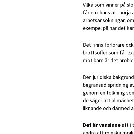
Vilka som vinner på slo
får en chans att börja 
arbetsansökningar, om a
exempel på när det kan
Det finns förlorare ock
brottsoffer som får ex
mot barn är det proble
Den juridiska bakgrund
begränsad spridning a
genom en tolkning som
de säger att allmänhet
liknande och därmed är 
Det är vansinne
att i 
andra att minska möjlig