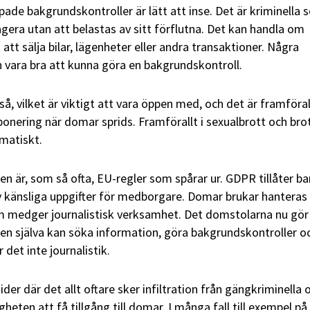
pade bakgrundskontroller är lätt att inse. Det är kriminella
agera utan att belastas av sitt förflutna. Det kan handla om
tt sälja bilar, lägenheter eller andra transaktioner. Några
 vara bra att kunna göra en bakgrundskontroll.
så, vilket är viktigt att vara öppen med, och det är framföral
ponering när domar sprids. Framförallt i sexualbrott och bro
matiskt.
en är, som så ofta, EU-regler som spårar ur. GDPR tillåter ba
v känsliga uppgifter för medborgare. Domar brukar hanteras
 medger journalistisk verksamhet. Det domstolarna nu gör 
en själva kan söka information, göra bakgrundskontroller o
det inte journalistik.
tider där det allt oftare sker infiltration från gängkriminella 
heten att få tillgång till domar. I många fall till exempel på