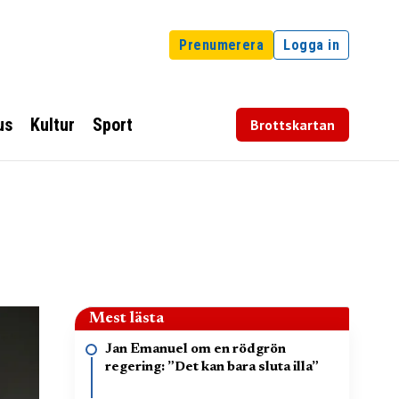
Prenumerera
Logga in
us
Kultur
Sport
Brottskartan
Mest lästa
Jan Emanuel om en rödgrön
regering: ”Det kan bara sluta illa”