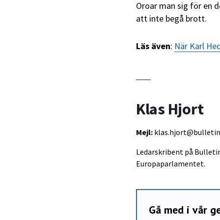
Oroar man sig för en d
att inte begå brott.
Läs även
:
När Karl He
Klas Hjort
Mejl:
klas.hjort@bulletin
Ledarskribent på Bullet
Europaparlamentet.
Gå med i vår 