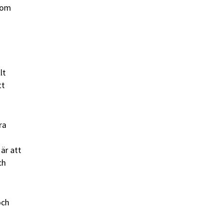
 som
lt
tt
ra
är att
ch
och