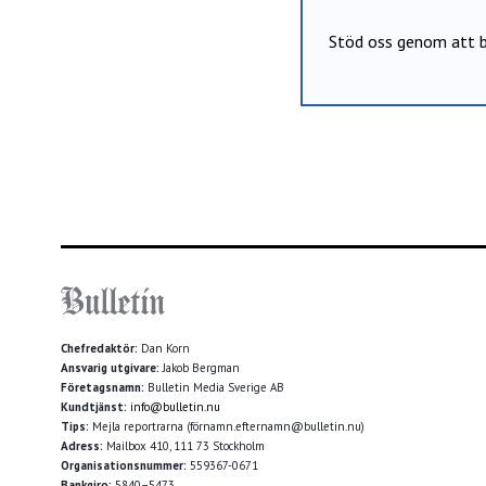
Stöd oss genom att b
Chefredaktör:
Dan Korn
Ansvarig utgivare:
Jakob Bergman
Företagsnamn:
Bulletin Media Sverige AB
Kundtjänst:
info@bulletin.nu
Tips:
Mejla reportrarna (förnamn.efternamn@bulletin.nu)
Adress:
Mailbox 410, 111 73 Stockholm
Organisationsnummer:
559367-0671
Bankgiro:
5840–5473