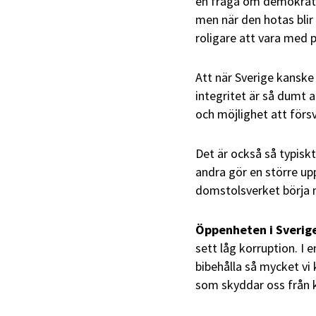
en fråga om demokrati.
men när den hotas blir 
roligare att vara med 
Att när Sverige kanske 
integritet är så dumt a
och möjlighet att försv
Det är också så typisk
andra gör en större up
domstolsverket börja m
Öppenheten i Sverig
sett låg korruption. I 
bibehålla så mycket vi 
som skyddar oss från k