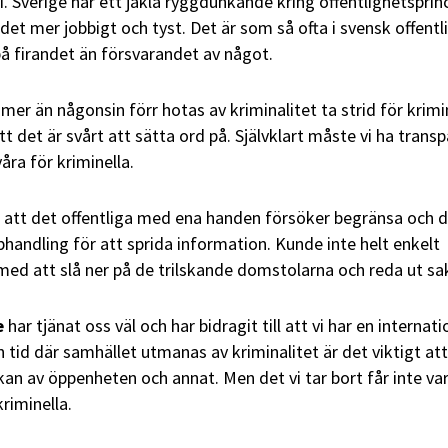
 Sverige har ett jäkla ryggdunkande kring offentlighetsprin
det mer jobbigt och tyst. Det är som så ofta i svensk offentl
på firandet än försvarandet av något.
mer än någonsin förr hotas av kriminalitet ta strid för krimi
tt det är svårt att sätta ord på. Självklart måste vi ha trans
åra för kriminella.
t att det offentliga med ena handen försöker begränsa och 
phandling för att sprida information. Kunde inte helt enkelt
ed att slå ner på de trilskande domstolarna och reda ut sa
e
har tjänat oss väl och har bidragit till att vi har en internati
en tid där samhället utmanas av kriminalitet är det viktigt att
kan av öppenheten och annat. Men det vi tar bort får inte va
riminella.