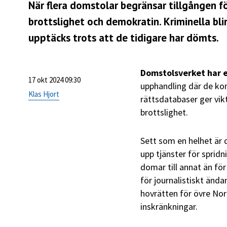
När flera domstolar begränsar tillgången 
brottslighet och demokratin. Kriminella blir 
upptäcks trots att de tidigare har dömts.
Domstolsverket har 
17 okt 2024 09:30
upphandling där de kom
Klas Hjort
rättsdatabaser ger vi
brottslighet.
Sett som en helhet är 
upp tjänster för sprid
domar till annat än för
för journalistiskt änd
hovrätten för övre Nor
inskränkningar.