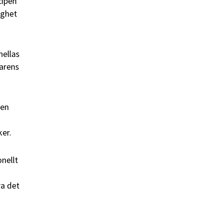
cipen
ighet
nellas
parens
den
ker.
onellt
ra det