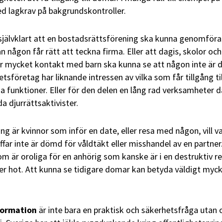
med lagkrav på bakgrundskontroller.
självklart att en bostadsrättsförening ska kunna genomföra
 någon får rätt att teckna firma. Eller att dagis, skolor och
är mycket kontakt med barn ska kunna se att någon inte är
sföretag har liknande intressen av vilka som får tillgång til
ga funktioner. Eller för den delen en lång rad verksamheter d
da djurrättsaktivister.
ng är kvinnor som inför en date, eller resa med någon, vill v
ffar inte är dömd för våldtäkt eller misshandel av en partner
om är oroliga för en anhörig som kanske är i en destruktiv re
ler hot. Att kunna se tidigare domar kan betyda väldigt myck
nformation
är inte bara en praktisk och säkerhetsfråga utan 