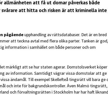
för allmänheten att få ut domar påverkas både
svårare att hitta och risken är att kriminella inte
en pågående
upphandling av rättsdatabaser. Det är en bred
mer att teckna avtal med flera olika parter. Tanken är god
ktig information i samhället om både personer och om
det märkligt att se hur staten agerar. Domstolsverket köper 
ning av information. Samtidigt vägrar vissa domstolar att ge
 vissa ändamål. Till exempel Skellefteå tingsrätt vill bara g
amål och inte för bakgrundskontroller. Även Malmö tingsrätt,
rland och förvaltningsrätten i Stockholm har har haft liknan