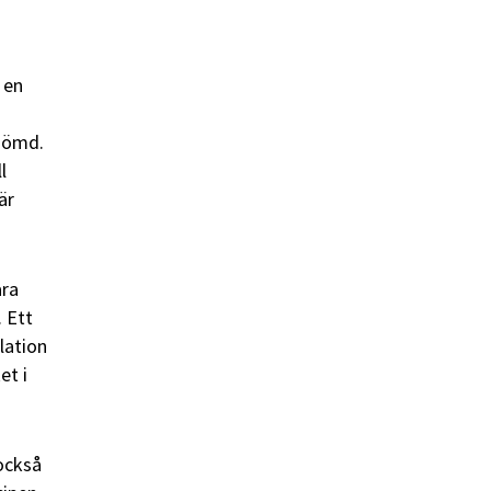
 en
 dömd.
l
är
ara
. Ett
lation
et i
också