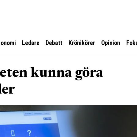
konomi
Ledare
Debatt
Krönikörer
Opinion
Fok
heten kunna göra
ler