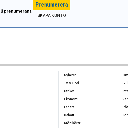
Prenumerera
li
prenumerant
.
SKAPA KONTO
Nyheter
Om 
TV & Pod
Bul
Utrikes
Int
Ekonomi
Van
Ledare
Rät
Debatt
Job
Krönikörer