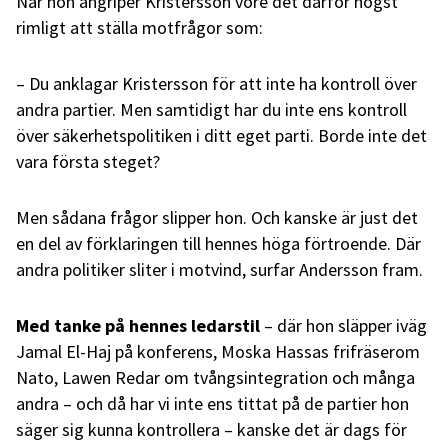
När hon angriper Kristersson vore det därför högst
rimligt att ställa motfrågor som:
– Du anklagar Kristersson för att inte ha kontroll över
andra partier. Men samtidigt har du inte ens kontroll
över säkerhetspolitiken i ditt eget parti. Borde inte det
vara första steget?
Men sådana frågor slipper hon. Och kanske är just det
en del av förklaringen till hennes höga förtroende. Där
andra politiker sliter i motvind, surfar Andersson fram.
Med tanke på hennes ledarstil
– där hon släpper iväg
Jamal El-Haj på konferens, Moska Hassas frifräserom
Nato, Lawen Redar om tvångsintegration och många
andra – och då har vi inte ens tittat på de partier hon
säger sig kunna kontrollera – kanske det är dags för