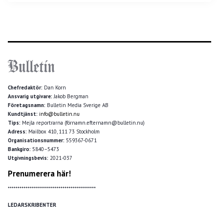
Chefredaktör:
Dan Korn
Ansvarig utgivare:
Jakob Bergman
Företagsnamn:
Bulletin Media Sverige AB
Kundtjänst:
info@bulletin.nu
Tips:
Mejla reportrarna (förnamn.efternamn@bulletin.nu)
Adress:
Mailbox 410, 111 73 Stockholm
Organisationsnummer:
559367-0671
Bankgiro:
5840–5473
Utgivningsbevis:
2021-037
Prenumerera här!
*********************************************
LEDARSKRIBENTER