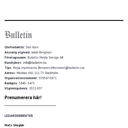
Chefredaktör:
Dan Korn
Ansvarig utgivare:
Jakob Bergman
Företagsnamn:
Bulletin Media Sverige AB
Kundtjänst:
info@bulletin.nu
Tips:
Mejla reportrarna (förnamn.efternamn@bulletin.nu)
Adress:
Mailbox 410, 111 73 Stockholm
Organisationsnummer:
559367-0671
Bankgiro:
5840–5473
Utgivningsbevis:
2021-037
Prenumerera här!
*********************************************
LEDARSKRIBENTER
Mats Skogkär