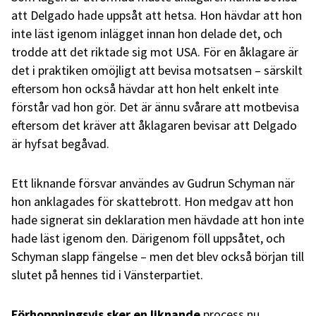
att Delgado hade uppsåt att hetsa. Hon hävdar att hon
inte läst igenom inlägget innan hon delade det, och
trodde att det riktade sig mot USA. För en åklagare är
det i praktiken omöjligt att bevisa motsatsen – särskilt
eftersom hon också hävdar att hon helt enkelt inte
förstår vad hon gör. Det är ännu svårare att motbevisa
eftersom det kräver att åklagaren bevisar att Delgado
är hyfsat begåvad.
Ett liknande försvar användes av Gudrun Schyman när
hon anklagades för skattebrott. Hon medgav att hon
hade signerat sin deklaration men hävdade att hon inte
hade läst igenom den. Därigenom föll uppsåtet, och
Schyman slapp fängelse – men det blev också början till
slutet på hennes tid i Vänsterpartiet.
Förhoppningsvis sker en liknande
process nu.