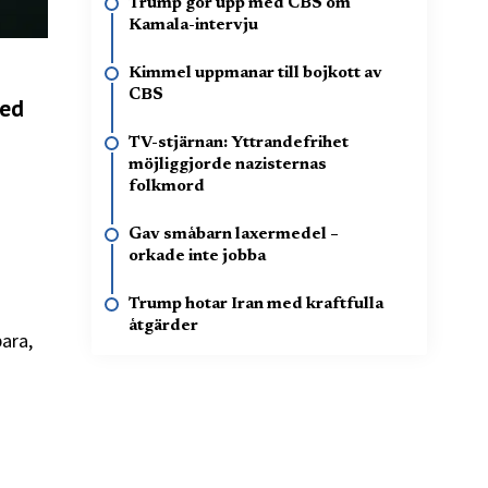
Trump gör upp med CBS om
Kamala-intervju
Kimmel uppmanar till bojkott av
CBS
ned
TV-stjärnan: Yttrandefrihet
möjliggjorde nazisternas
folkmord
Gav småbarn laxermedel –
orkade inte jobba
Trump hotar Iran med kraftfulla
åtgärder
bara,