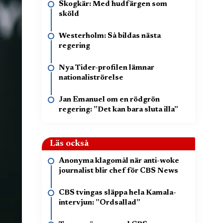
Skogkär: Med hudfärgen som
sköld
Westerholm: Så bildas nästa
regering
Nya Tider-profilen lämnar
nationaliströrelse
Jan Emanuel om en rödgrön
regering: ”Det kan bara sluta illa”
Läs också
Anonyma klagomål när anti-woke
journalist blir chef för CBS News
CBS tvingas släppa hela Kamala-
intervjun: ”Ordsallad”