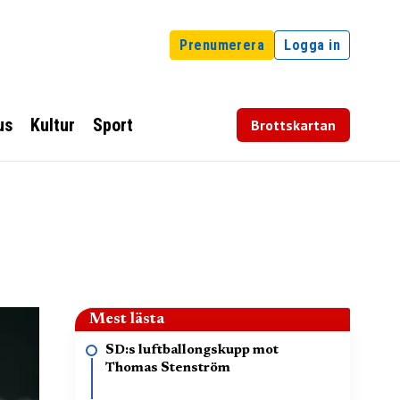
Prenumerera
Logga in
us
Kultur
Sport
Brottskartan
Mest lästa
SD:s luftballongskupp mot
Thomas Stenström