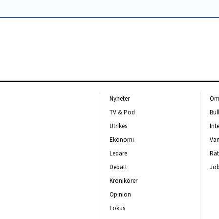
Nyheter
Om 
TV & Pod
Bul
Utrikes
Int
Ekonomi
Van
Ledare
Rät
Debatt
Job
Krönikörer
Opinion
Fokus