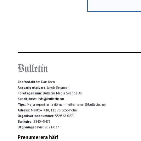
Chefredaktör:
Dan Korn
Ansvarig utgivare:
Jakob Bergman
Företagsnamn:
Bulletin Media Sverige AB
Kundtjänst:
info@bulletin.nu
Tips:
Mejla reportrarna (förnamn.efternamn@bulletin.nu)
Adress:
Mailbox 410, 111 73 Stockholm
Organisationsnummer:
559367-0671
Bankgiro:
5840–5473
Utgivningsbevis:
2021-037
Prenumerera här!