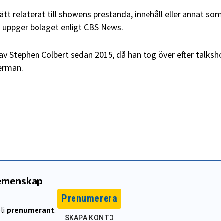
ätt relaterat till showens prestanda, innehåll eller annat so
 uppger bolaget enligt CBS News.
v Stephen Colbert sedan 2015, då han tog över efter talks
erman.
gemenskap
Prenumerera
li
prenumerant
.
SKAPA KONTO