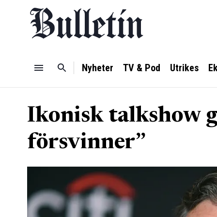
Nyheter
TV & Pod
Utrikes
E
Ikonisk talkshow gå
försvinner”