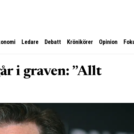
konomi
Ledare
Debatt
Krönikörer
Opinion
Fok
r i graven: ”Allt