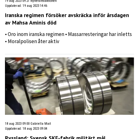
19 aug 2023 09:21
Nyhetsredaktionen
Uppdaterad
:
19 aug 2023 14:46
Iranska regimen försöker avskräcka inför årsdagen
av Mahsa Aminis död
• Oro inom iranska regimen • Massarresteringar har inletts
• Moralpolisen åter aktiv
18 aug 2023 09:00
Gabriella Mait
Uppdaterad
:
18 aug 2023 09:04
Ryssland: Svensk SKF-fabrik militärt mål