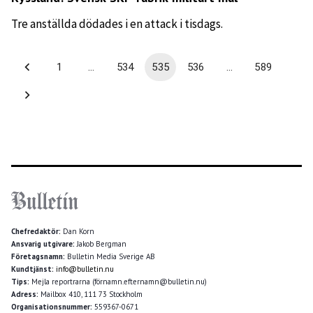
Tre anställda dödades i en attack i tisdags.
1
…
534
535
536
…
589
Chefredaktör:
Dan Korn
Ansvarig utgivare:
Jakob Bergman
Företagsnamn:
Bulletin Media Sverige AB
Kundtjänst:
info@bulletin.nu
Tips:
Mejla reportrarna (förnamn.efternamn@bulletin.nu)
Adress:
Mailbox 410, 111 73 Stockholm
Organisationsnummer:
559367-0671