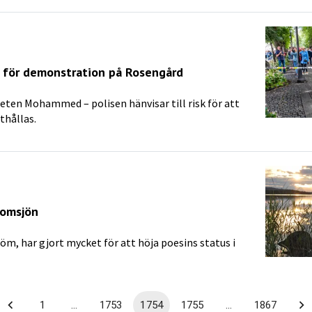
d för demonstration på Rosengård
ofeten Mohammed – polisen hänvisar till risk för att
thållas.
Bomsjön
öm, har gjort mycket för att höja poesins status i
1
…
1753
1754
1755
…
1867