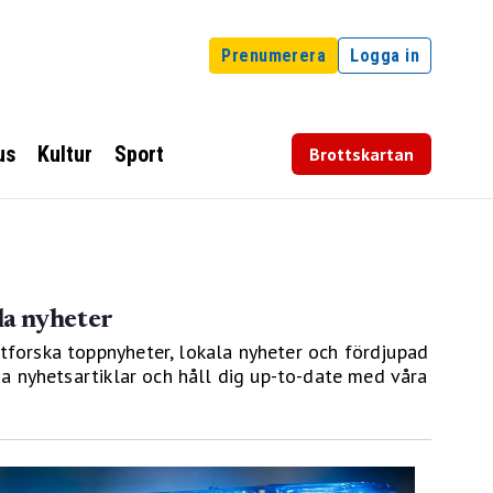
Prenumerera
Logga in
us
Kultur
Sport
Brottskartan
la nyheter
Utforska toppnyheter, lokala nyheter och fördjupad
liga nyhetsartiklar och håll dig up-to-date med våra