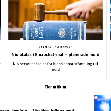
20 maj 2021 12:54
TT Nyheter
Nio åtalas i Encrochat-mål – planerade mord
e
Nio personer åtalas för bland annat stämpling till
mord.
Fler artiklar
ppade jämnårig – försökte bränna med