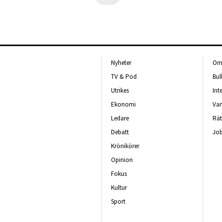
Nyheter
Om 
TV & Pod
Bul
Utrikes
Int
Ekonomi
Van
Ledare
Rät
Debatt
Job
Krönikörer
Opinion
Fokus
Kultur
Sport