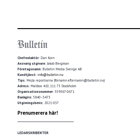
Chefredaktör:
Dan Korn
Ansvarig utgivare:
Jakob Bergman
Företagsnamn:
Bulletin Media Sverige AB
Kundtjänst:
info@bulletin.nu
Tips:
Mejla reportrarna (förnamn.efternamn@bulletin.nu)
Adress:
Mailbox 410, 111 73 Stockholm
Organisationsnummer:
559367-0671
Bankgiro:
5840–5473
Utgivningsbevis:
2021-037
Prenumerera här!
*********************************************
LEDARSKRIBENTER