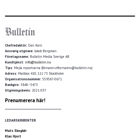
Chefredaktör:
Dan Korn
Ansvarig utgivare:
Jakob Bergman
Företagsnamn:
Bulletin Media Sverige AB
Kundtjänst:
info@bulletin.nu
Tips:
Mejla reportrarna (förnamn.efternamn@bulletin.nu)
Adress:
Mailbox 410, 111 73 Stockholm
Organisationsnummer:
559367-0671
Bankgiro:
5840–5473
Utgivningsbevis:
2021-037
Prenumerera här!
*********************************************
LEDARSKRIBENTER
Mats Skogkär
Klas Hjort