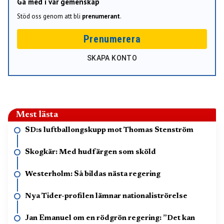
Gå med i vår gemenskap
Stöd oss genom att bli
prenumerant
.
Prenumerera
SKAPA KONTO
Mest lästa
SD:s luftballongskupp mot Thomas Stenström
Skogkär: Med hudfärgen som sköld
Westerholm: Så bildas nästa regering
Nya Tider-profilen lämnar nationaliströrelse
Jan Emanuel om en rödgrön regering: ”Det kan