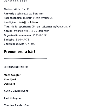
Chefredaktör:
Dan Korn
Ansvarig utgivare:
Jakob Bergman
Företagsnamn:
Bulletin Media Sverige AB
Kundtjänst:
info@bulletin.nu
Tips:
Mejla reportrarna (förnamn.efternamn@bulletin.nu)
Adress:
Mailbox 410, 111 73 Stockholm
Organisationsnummer:
559367-0671
Bankgiro:
5840–5473
Utgivningsbevis:
2021-037
Prenumerera här!
*********************************************
LEDARSKRIBENTER
Mats Skogkär
Klas Hjort
Dan Korn
FASTA KRÖNIKÖRER
Paul Holmgren
Torsten Sandström