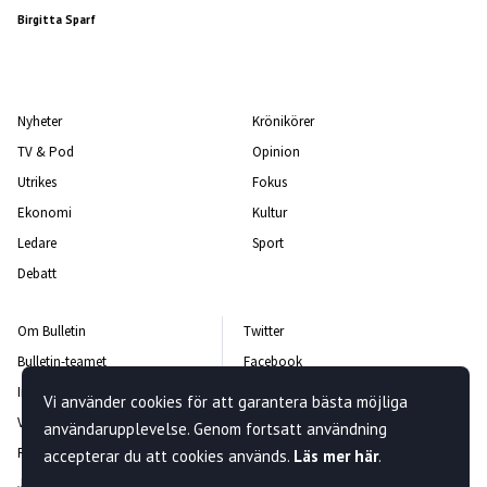
Birgitta Sparf
Nyheter
Krönikörer
TV & Pod
Opinion
Utrikes
Fokus
Ekonomi
Kultur
Ledare
Sport
Debatt
Om Bulletin
Twitter
Bulletin-teamet
Facebook
Integritetspolicy
Instagram
Vi använder cookies för att garantera bästa möjliga
Vanliga frågor och svar
Kontakta oss
användarupplevelse. Genom fortsatt användning
Rättelsepolicy
Nyhetsbrev
accepterar du att cookies används.
Läs mer här
.
Jobba hos oss