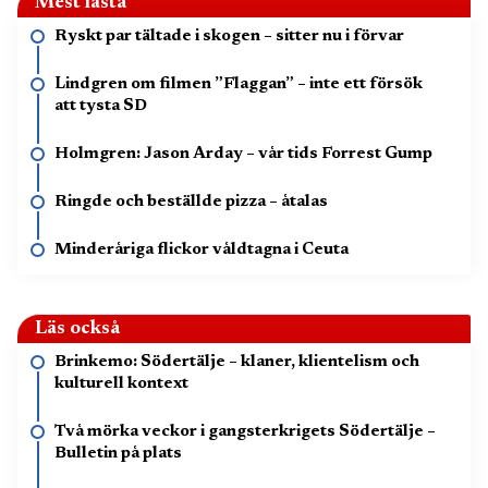
Mest lästa
Ryskt par tältade i skogen – sitter nu i förvar
Lindgren om filmen ”Flaggan” – inte ett försök
att tysta SD
Holmgren: Jason Arday – vår tids Forrest Gump
Ringde och beställde pizza – åtalas
Minderåriga flickor våldtagna i Ceuta
Läs också
Brinkemo: Södertälje – klaner, klientelism och
kulturell kontext
Två mörka veckor i gangsterkrigets Södertälje –
Bulletin på plats