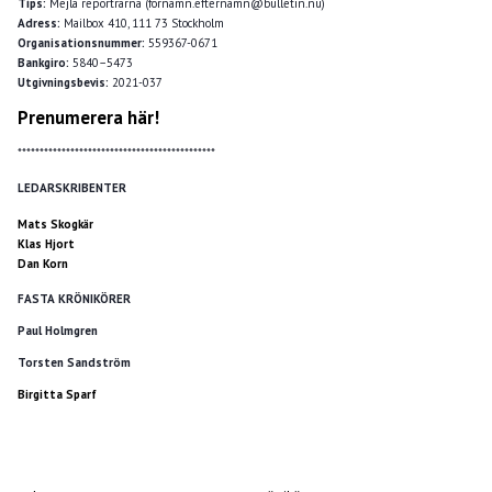
Tips:
Mejla reportrarna (förnamn.efternamn@bulletin.nu)
Adress:
Mailbox 410, 111 73 Stockholm
Organisationsnummer:
559367-0671
Bankgiro:
5840–5473
Utgivningsbevis:
2021-037
Prenumerera här!
*********************************************
LEDARSKRIBENTER
Mats Skogkär
Klas Hjort
Dan Korn
FASTA KRÖNIKÖRER
Paul Holmgren
Torsten Sandström
Birgitta Sparf